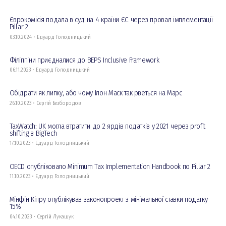
Єврокомісія подала в суд на 4 країни ЄС через провал імплементації
Pillar 2
03.10.2024 • Едуард Голодницький
Філіппіни приєдналися до BEPS Inclusive Framework
06.11.2023 • Едуард Голодницький
Обідрати як липку, або чому Ілон Маск так рветься на Марс
26.10.2023 • Сергій Безбородов
TaxWatch: UK могла втратити до 2 ярдів податків у 2021 через profit
shifting в BigTech
17.10.2023 • Едуард Голодницький
OECD опубліковало Minimum Tax Implementation Handbook по Pillar 2
11.10.2023 • Едуард Голодницький
Мінфін Кіпру опублікував законопроект з мінімальної ставки податку
15%
04.10.2023 • Сергій Лукашук