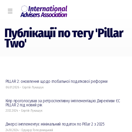
☰
Публікації по тегу 'Pillar
Two'
PILLAR 2: оновлення щодо глобальної податкової реформи
06.01.2026 • Сергій Лукашук
Кіпр проголосував за ретроспективну імплементацію Директиви ЄС
PILLAR 2 під новий рік
23.12.2024 • Сергій Лукашук
Джерсі імплементує мінімальний податок по Pillar 2 з 2025
24.10.2024 • Едуард Голодницький