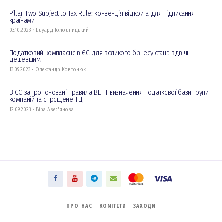
Pillar Two Subject to Tax Rule: конвенція відкрита для підписання
країнами
03.10.2023 • Едуард Голодницький
Податковий комплаєнс в ЄС для великого бізнесу стане вдвічі
дешевшим
13.09.2023 • Олександр Ковтонюк
В ЄС запропоновані правила BEFIT визначення податкової бази групи
компаній та спрощене ТЦ
12.09.2023 • Віра Авер'янова
ПРО НАС
КОМІТЕТИ
ЗАХОДИ