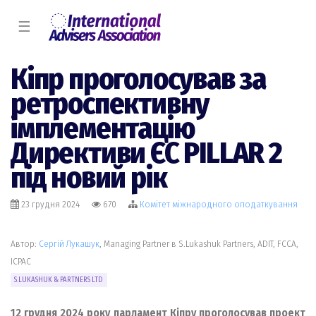
☰
Кіпр проголосував за
ретроспективну
імплементацію
Директиви ЄС PILLAR 2
під новий рік
23 грудня 2024
670
Комiтет міжнародного оподаткування
Автор:
Сергій Лукашук
, Managing Partner в S.Lukashuk Partners, ADIT, FCCA,
ICPAC
S.LUKASHUK & PARTNERS LTD
12 грудня 2024 року парламент Кіпру проголосував проект