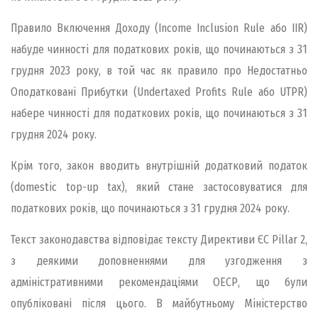
Правило Включення Доходу (Income Inclusion Rule або IIR)
набуде чинності для податкових років, що починаються з 31
грудня 2023 року, в той час як правило про Недостатньо
Оподатковані Прибутки (Undertaxed Profits Rule або UTPR)
набере чинності для податкових років, що починаються з 31
грудня 2024 року.
Крім того, закон вводить внутрішній додатковий податок
(domestic top-up tax), який стане застосовуватися для
податкових років, що починаються з 31 грудня 2024 року.
Текст законодавства відповідає тексту Директиви ЄС Pillar 2,
з деякими доповненнями для узгодження з
адміністративними рекомендаціями ОЕСР, що були
опубліковані після цього. В майбутньому Міністерство