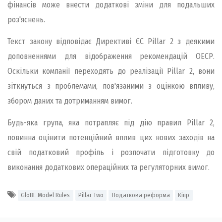
фінансів може внести додаткові зміни для подальших
роз'яснень.
Текст закону відповідає Директиві ЄС Pillar 2 з деякими
доповненнями для відображення рекомендацій ОЕСР.
Оскільки компанії переходять до реалізації Pillar 2, вони
зіткнуться з проблемами, пов'язаними з оцінкою впливу,
збором даних та дотриманням вимог.
Будь-яка група, яка потрапляє під дію правил Pillar 2,
повинна оцінити потенційний вплив цих нових заходів на
свій податковий профіль і розпочати підготовку до
виконання додаткових операційних та регуляторних вимог.
GloBE Model Rules
Pillar Two
Податкова реформа
Кіпр