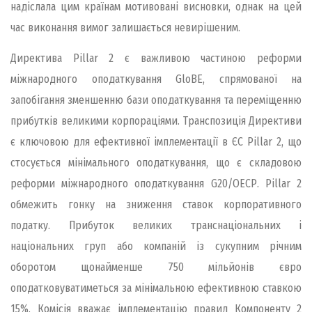
надіслала цим країнам мотивовані висновки, однак на цей
час виконання вимог залишається невирішеним.
Директива Pillar 2 є важливою частиною реформи
міжнародного оподаткування GloBE, спрямованої на
запобігання зменшенню бази оподаткування та переміщенню
прибутків великими корпораціями. Транспозиція Директиви
є ключовою для ефективної імплементації в ЄС Pillar 2, що
стосується мінімального оподаткування, що є складовою
реформи міжнародного оподаткування G20/ОЕСР. Pillar 2
обмежить гонку на зниження ставок корпоративного
податку. Прибуток великих транснаціональних і
національних груп або компаній із сукупним річним
оборотом щонайменше 750 мільйонів євро
оподатковуватиметься за мінімальною ефективною ставкою
15%. Комісія вважає імплементацію правил Компоненту 2