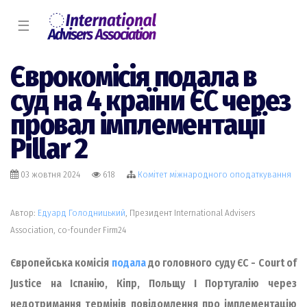
☰
Єврокомісія подала в
суд на 4 країни ЄС через
провал імплементації
Pillar 2
03 жовтня 2024
618
Комiтет міжнародного оподаткування
Автор:
Едуард Голодницький
, Президент International Advisers
Association, co-founder Firm24
Європейська комісія
подала
до головного суду ЄС - Court of
Justice на Іспанію, Кіпр, Польщу І Португалію через
недотримання термінів повідомлення про імплементацію