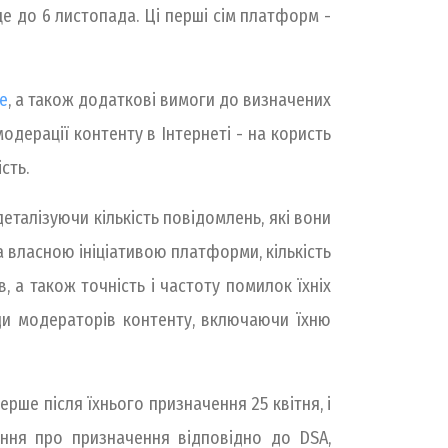
це до 6 листопада. Ці перші сім платформ -
e
, а також додаткові вимоги до визначених
модерації контенту в Інтернеті - на користь
сть.
талізуючи кількість повідомлень, які вони
 за власною ініціативою платформи, кількість
, а також точність і частоту помилок їхніх
ди модераторів контенту, включаючи їхню
рше після їхнього призначення 25 квітня, і
шення про призначення відповідно до DSA,