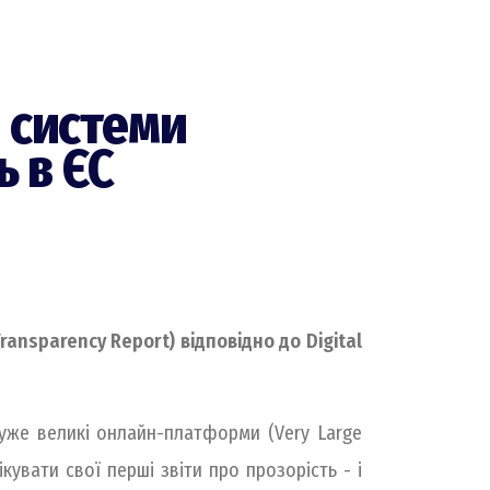
 системи
ь в ЄС
ansparency Report) відповідно до Digital
 дуже великі онлайн-платформи (Very Large
ікувати свої перші звіти про прозорість - і