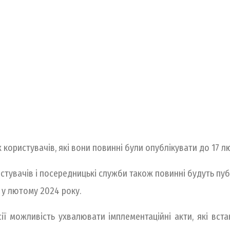
користувачів, які вони повинні були опублікувати до 17 л
увачів і посередницькі служби також повинні будуть публ
х у лютому 2024 року.
ісії можливість ухвалювати імплементаційні акти, які в