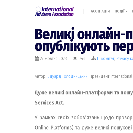
АСОЦІАЦІЯ
ПОДІЇ
Великі онлайн-
опублікують перш
27 жовтня 2023
944
IT комiтет
,
Privacy к
Автор:
Едуард Голодницький
, Президент International
Дуже великі онлайн-платформи та пошуков
Services Act.
У рамках своїх зобов'язань щодо прозорос
Online Platforms) та дуже великі пошукові 