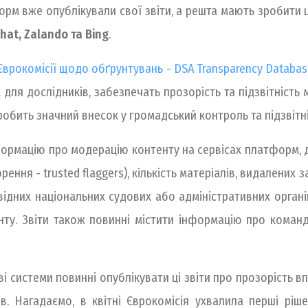
орм вже опублікували свої звіти, а решта мають зробити 
chat, Zalando та Bing
.
врокомісії щодо обґрунтувань - DSA Transparency Databas
х для дослідників, забезпечать прозорість та підзвітність 
робить значний внесок у громадський контроль та підзвітні
формацію про модерацію контенту на сервісах платформ, де
рення - trusted flaggers), кількість матеріалів, видалених
овідних національних судових або адміністративних органів
нту. Звіти також повинні містити інформацію про коман
системи повинні опублікувати ці звіти про прозорість впе
в. Нагадаємо, в квітні Єврокомісія ухвалила перші рі