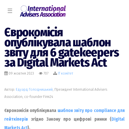
☰
Єврокомісія
опублікувала шаблон
звіту для 6 gatekeepers
за Digital Markets Act
09 жовтня 2023
707
IT комiтет
Автор:
Едуард Голодницький
, Президент International Advisers
Association, co-founder Firm24
Єврокомісія опублікувала
шаблон звіту про compliance для
гейткіперів
згідно Закону про цифрові ринки (
Digital
Markets Act
).