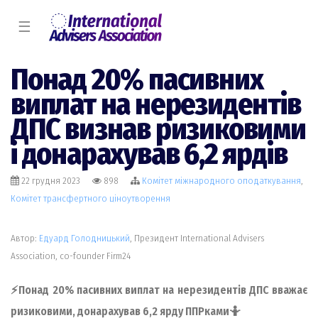
☰
Понад 20% пасивних
виплат на нерезидентів
ДПС визнав ризиковими
і донарахував 6,2 ярдів
22 грудня 2023
898
Комiтет міжнародного оподаткування
,
Комiтет трансфертного цiноутворення
Автор:
Едуард Голодницький
, Президент International Advisers
Association, co-founder Firm24
⚡️Понад 20% пасивних виплат на нерезидентів ДПС вважає
ризиковими, донарахував 6,2 ярду ППРками🤷