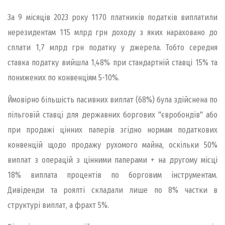
За 9 місяців 2023 року 1170 платників податків виплатили
нерезидентам 115 млрд грн доходу з яких нараховано до
сплати 1,7 млрд грн податку у джерела. Тобто середня
ставка податку вийшла 1,48% при стандартній ставці 15% та
понижених по конвенціям 5-10%.
Ймовірно більшість пасивних виплат (68%) була здійснена по
пільговій ставці для державних боргових "євробондів" або
при продажі цінних паперів згідно нормам податкових
конвенцій щодо продажу рухомого майна, оскільки 50%
виплат з операцій з цінними паперами + на другому місці
18% виплата процентів по борговим інструментам.
Дивіденди та роялті складали лише по 8% частки в
структурі виплат, а фрахт 5%.