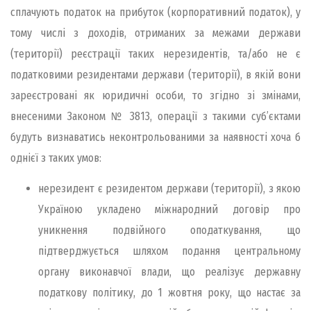
сплачують податок на прибуток (корпоративний податок), у
тому числі з доходів, отриманих за межами держави
(території) реєстрації таких нерезидентів, та/або не є
податковими резидентами держави (території), в якій вони
зареєстровані як юридичні особи, то згідно зі змінами,
внесеними Законом № 3813, операції з такими суб’єктами
будуть визнаватись неконтрольованими за наявності хоча б
однієї з таких умов:
нерезидент є резидентом держави (території), з якою
Україною укладено міжнародний договір про
уникнення подвійного оподаткування, що
підтверджується шляхом подання центральному
органу виконавчої влади, що реалізує державну
податкову політику, до 1 жовтня року, що настає за