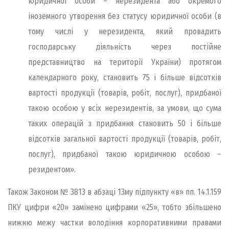
юридичної особи – нерезидента або окремого
іноземного утворення без статусу юридичної особи (в
тому числі у нерезидента, який провадить
господарську діяльність через постійне
представництво на території України) протягом
календарного року, становить 75 і більше відсотків
вартості продукції (товарів, робіт, послуг), придбаної
такою особою у всіх нерезидентів, за умови, що сума
таких операцій з придбання становить 50 і більше
відсотків загальної вартості продукції (товарів, робіт,
послуг), придбаної такою юридичною особою –
резидентом».
Також Законом № 3813 в абзаці 13му підпункту «в» пп. 14.1.159
ПКУ цифри «20» замінено цифрами «25», тобто збільшено
нижню межу частки володіння корпоративними правами