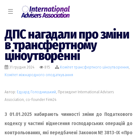
☰
ДПС нагадали про зміни
в трансфертному
ціноутворенні
31 грудня 2024
815
Комiтет трансфертного цiноутворення
,
Комiтет міжнародного оподаткування
Автор:
Едуард Голодницький
, Президент International Advisers
Association, co-founder Firm24
З 01.01.2025 набирають чинності зміни до Податкового
кодексу у частині віднесення господарських операцій до
контрольованих, які передбачені Законом № 3813-IX «Про