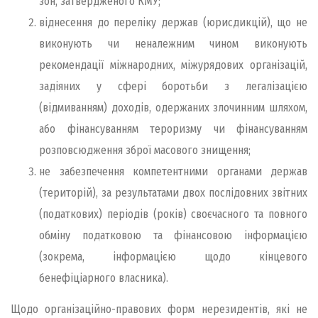
зон, затвердженого КМУ;
віднесення до переліку держав (юрисдикцій), що не
виконують чи неналежним чином виконують
рекомендації міжнародних, міжурядових організацій,
задіяних у сфері боротьби з легалізацією
(відмиванням) доходів, одержаних злочинним шляхом,
або фінансуванням тероризму чи фінансуванням
розповсюдження зброї масового знищення;
не забезпечення компетентними органами держав
(територій), за результатами двох послідовних звітних
(податкових) періодів (років) своєчасного та повного
обміну податковою та фінансовою інформацією
(зокрема, інформацією щодо кінцевого
бенефіціарного власника).
Щодо організаційно-правових форм нерезидентів, які не