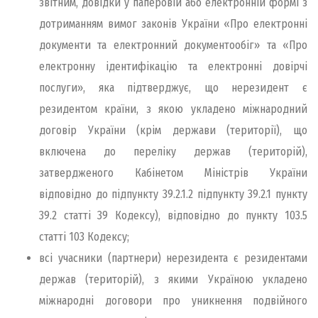
звітним, довідки у паперовій або електронній формі з
дотриманням вимог законів України «Про електронні
документи та електронний документообіг» та «Про
електронну ідентифікацію та електронні довірчі
послуги», яка підтверджує, що нерезидент є
резидентом країни, з якою укладено міжнародний
договір України (крім держави (території), що
включена до переліку держав (територій),
затвердженого Кабінетом Міністрів України
відповідно до підпункту 39.2.1.2 підпункту 39.2.1 пункту
39.2 статті 39 Кодексу), відповідно до пункту 103.5
статті 103 Кодексу;
всі учасники (партнери) нерезидента є резидентами
держав (територій), з якими Україною укладено
міжнародні договори про уникнення подвійного