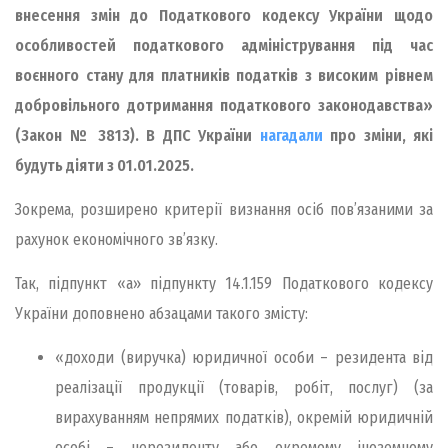
внесення змін до Податкового кодексу України щодо
особливостей податкового адміністрування під час
воєнного стану для платників податків з високим рівнем
добровільного дотримання податкового законодавства»
(Закон № 3813). В ДПС України
нагадали
про зміни, які
будуть діяти з 01.01.2025.
Зокрема, розширено критерії визнання осіб пов’язаними за
рахунок економічного зв’язку.
Так, підпункт «а» підпункту 14.1.159 Податкового кодексу
України доповнено абзацами такого змісту:
«доходи (виручка) юридичної особи – резидента від
реалізації продукції (товарів, робіт, послуг) (за
вирахуванням непрямих податків), окремій юридичній
особі – нерезиденту або окремому іноземному