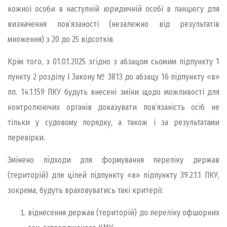
кожної особи в наступній юридичній особі в ланцюгу для
визначення пов’язаності (незалежно від результатів
множення) з 20 до 25 відсотків.
Крім того, з 01.01.2025 згідно з абзацом сьомим підпункту 1
пункту 2 розділу І Закону № 3813 до абзацу 16 підпункту «в»
пп. 14.1.159 ПКУ будуть внесені зміни щодо можливості для
контролюючих органів доказувати пов’язаність осіб не
тільки у судовому порядку, а також і за результатами
перевірки.
Змінено підходи для формування переліку держав
(територій) для цілей підпункту «в» підпункту 39.2.1.1 ПКУ,
зокрема, будуть враховуватись такі критерії:
віднесення держав (територій) до переліку офшорних