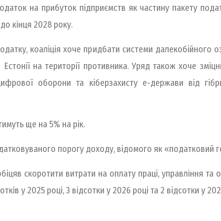
одаток на прибуток підприємств як частину пакету пода
до кінця 2028 року.
податку, коаліція хоче придбати системи далекобійного о
 Естонії на території противника. Уряд також хоче зміц
 цифрової оборони та кіберзахисту е-держави від гіб
имуть ще на 5% на рік.
датковуваного порогу доходу, відомого як «податковий го
цяв скоротити витрати на оплату праці, управління та оп
отків у 2025 році, 3 відсотки у 2026 році та 2 відсотки у 202