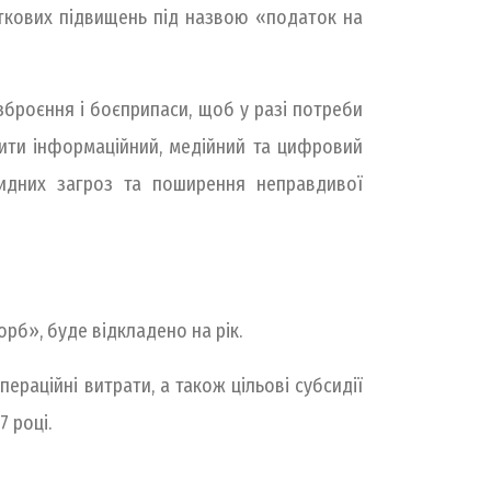
ткових підвищень під назвою «податок на
зброєння і боєприпаси, щоб у разі потреби
нити інформаційний, медійний та цифровий
ридних загроз та поширення неправдивої
рб», буде відкладено на рік.
ераційні витрати, а також цільові субсидії
7 році.