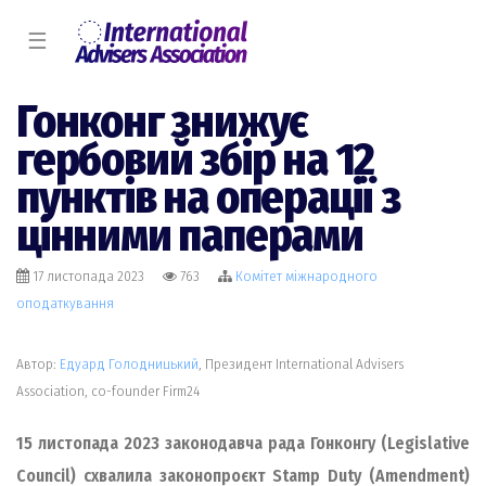
☰
Гонконг знижує
гербовий збір на 12
пунктів на операції з
цінними паперами
17 листопада 2023
763
Комiтет міжнародного
оподаткування
Автор:
Едуард Голодницький
, Президент International Advisers
Association, co-founder Firm24
15 листопада 2023 законодавча рада Гонконгу (Legislative
Council) схвалила законопроєкт Stamp Duty (Amendment)