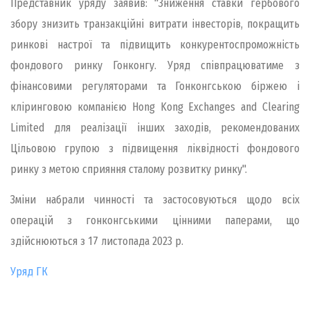
Представник уряду заявив: "Зниження ставки гербового
збору знизить транзакційні витрати інвесторів, покращить
ринкові настрої та підвищить конкурентоспроможність
фондового ринку Гонконгу. Уряд співпрацюватиме з
фінансовими регуляторами та Гонконгською біржею і
кліринговою компанією Hong Kong Exchanges and Clearing
Limited для реалізації інших заходів, рекомендованих
Цільовою групою з підвищення ліквідності фондового
ринку з метою сприяння сталому розвитку ринку".
Зміни набрали чинності та застосовуються щодо всіх
операцій з гонконгськими цінними паперами, що
здійснюються з 17 листопада 2023 р.
Уряд ГК