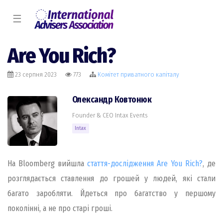
☰
Are You Rich?
23 серпня 2023
773
Комiтет приватного капіталу
Олександр Ковтонюк
Founder & CEO Intax Events
Intax
На Bloomberg вийшла
стаття-дослідження Are You Rich?
, де
розглядається ставлення до грошей у людей, які стали
багато заробляти. Йдеться про багатство у першому
поколінні, а не про старі гроші.