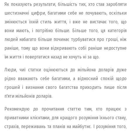
Як показують результати, більшість тих, хто став заробляти
шестизначні цифри, багатими себе не почувають, оскільки
змінюється їхній стиль життя, і вже не вистачає того, що
вони мають, і потрібно більше. Більше того, ця категорія
людей набагато більше починає турбуватися про гроші, ніж
раніше, тому що вони відкривають собі раніше недоступне
їм життя і повертатися назад не хочуть ні за що.
Люди, чиї статки оцінюються до мільйона доларів дуже
рідко вважають себе багатими, а відносний спокій щодо
грошей і визнання свого багатства приходить лише після
п'яти мільйонів доларів.
Рекомендую до прочитання статтю тим, хто працює з
приватними клієнтами, для кращого розуміння їхнього стану,
страхів, переживань та планів на майбутнє. І розуміння того,