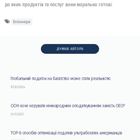
до яких продуктів та послуг вони морально готові.
Біліонери
ДУМКИ АВТОРА
Глобальний податок на багатство може стати реальністю
05.03.2024
ООН хоче керувати міжнародним оподаткуванням замість ОЕСР
24.11.2023
ТOP-6 спосібів оптимізації податків ультрабогатих американців