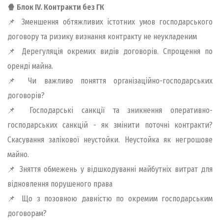
🍿 Блок ІV. Контракти без ГК
📌 Зменшення обтяжливих істотних умов господарського
договору та ризику визнання контракту не неукладеним
📌 Дерегуляція окремих видів договорів. Спрощення по
оренді майна.
📌 Чи важливо поняття організаційно-господарських
договорів?
📌 Господарські санкції та зникнення оперативно-
господарських санкцій - як змінити поточні контракти?
Скасування залікової неустойки. Неустойка як негрошове
майно.
📌 Зняття обмежень у відшкодуванні майбутніх витрат для
відновлення порушеного права
📌 Що з позовною давністю по окремим господарським
договорам?