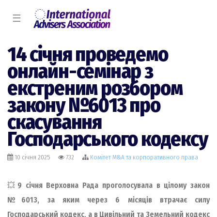
☰
14 січня проведемо
онлайн-семінар з
екстреним розбором
закону №6013 про
скасування
Господарського кодексу
10 січня 2025
732
Комiтет M&A та корпоративного права
💥
9 січня Верховна Рада проголосувала в цілому закон
№6013, за яким через 6 місяців втрачає силу
Господарський кодекс, а в Цивільний та Земельний кодекс