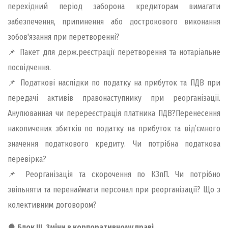
перехідний період заборона кредиторам вимагати
забезпечення, припинення або дострокового виконання
зобов'язання при перетворенні?
📌 Пакет для держ.реєстрації перетворення та нотаріальне
посвідчення.
📌 Податкові наслідки по податку на прибуток та ПДВ при
передачі активів правонаступнику при реорганізації.
Анулюванная чи перереєстрація платника ПДВ?Перенесення
накопичених збитків по податку на прибуток та від’ємного
значення податкового кредиту. Чи потрібна податкова
перевірка?
📌 Реорганізація та скорочення по КЗпП. Чи потрібно
звільняти та перенаймати персонал при реорганізації? Що з
колективним договором?
🍿 Блок ІІІ. Зміни в корпоративному праві