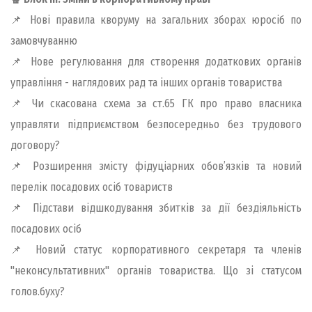
📌 Нові правила кворуму на загальних зборах юросіб по
замовчуванню
📌 Нове регулювання для створення додаткових органів
управління - наглядових рад та інших органів товариства
📌 Чи скасована схема за ст.65 ГК про право власника
управляти підприємством безпосередньо без трудового
договору?
📌 Розширення змісту фідуціарних обов’язків та новий
перелік посадових осіб товариств
📌 Підстави відшкодування збитків за дії бездіяльність
посадових осіб
📌 Новий статус корпоративного секретаря та членів
"неконсультативних" органів товариства. Що зі статусом
голов.буху?