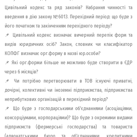
Цивільний кодекс та ряд законів? Набрання чинності та
введення в дію закону №6013. Перехідний період: що буде з
його початком та закінченням перехідного періоду?
📌 Цивільний кодекс визначає вичерний перелік форм та
видів юридичних осіб? Закон, словник чи класифікатор
КОПФГ визначає орг.форму в назві юр.особи?
📌 Які орг.форми більше не можливо буде створити в ЄДР
через 6 місяців?
📌 Чи потрібно перетворювати в ТОВ існуючі приватні,
дочірні, колективні чи іноземні підприємства, підприємства
неприбуткових організацій в перехідний період?
📌 Що буде з господарськими об'єднаннями (асоціаціями,
консорціумами, корпораціями)? Що буде з окремими видами
підприємств (фермерські господарства) та товариств
(адвокатськими бюро та об'єднаннями, кредитними