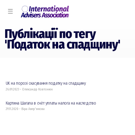
☰
Публікації по тегу
'Податок на спадщину'
UK на порозі скасування податку на спадщину
26.09.2023 • Олександр Ковтонюк
Картина Шагала в счёт уплаты налога на наследство
29.11.2020 • Віра Авер'янова