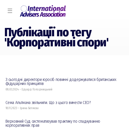
☰
Публікації по тегу
'Корпоративні спори'
З сьогодні директори юросіб повинні додержуватися британських
фідуціарних принципів
08.03.2024 • Едуард Голодницький
Сема Альтмана звільнили. Що з цього винести СЕО?
18.11.2023 • Ірина Беляєва
Верховний Суд систематизував практику по спадкуванню
корпоративних прав