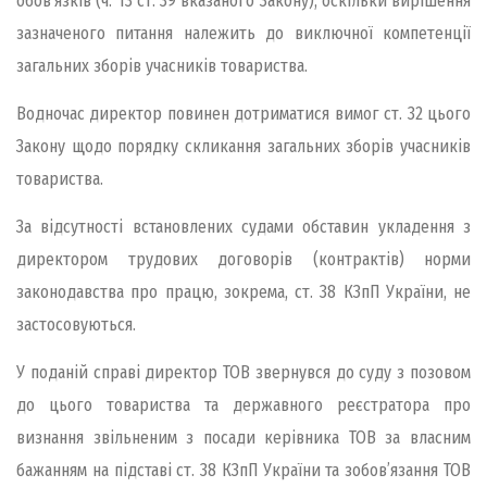
обов’язків (ч. 13 ст. 39 вказаного Закону), оскільки вирішення
зазначеного питання належить до виключної компетенції
загальних зборів учасників товариства.
Водночас директор повинен дотриматися вимог ст. 32 цього
Закону щодо порядку скликання загальних зборів учасників
товариства.
За відсутності встановлених судами обставин укладення з
директором трудових договорів (контрактів) норми
законодавства про працю, зокрема, ст. 38 КЗпП України, не
застосовуються.
У поданій справі директор ТОВ звернувся до суду з позовом
до цього товариства та державного реєстратора про
визнання звільненим з посади керівника ТОВ за власним
бажанням на підставі ст. 38 КЗпП України та зобов’язання ТОВ