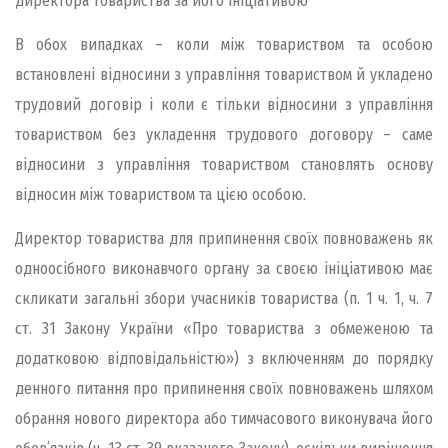
директора товариства за його ініціативою
В обох випадках – коли між товариством та особою
встановлені відносини з управління товариством й укладено
трудовий договір і коли є тільки відносини з управління
товариством без укладення трудового договору – саме
відносини з управління товариством становлять основу
відносин між товариством та цією особою.
Директор товариства для припинення своїх повноважень як
одноосібного виконавчого органу за своєю ініціативою має
скликати загальні збори учасників товариства (п. 1 ч. 1, ч. 7
ст. 31 Закону України «Про товариства з обмеженою та
додатковою відповідальністю») з включенням до порядку
денного питання про припинення своїх повноважень шляхом
обрання нового директора або тимчасового виконувача його