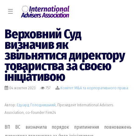
☰
Верховний Суд
визначив як
звільнятися директору
товариства за своєю
ініціативою
04 жовтня 2023
757
Комiтет M&A та корпоративного права
Автор:
Едуард Голодницький
, Президент International Advisers
Association, co-founder Firm24
​​ВП ВС визначила порядок припинення повноважень