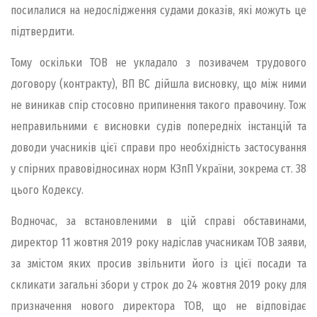
посилалися на недослідження судами доказів, які можуть це
підтвердити.
Тому оскільки ТОВ не укладало з позивачем трудового
договору (контракту), ВП ВС дійшла висновку, що між ними
не виникав спір стосовно припинення такого правочину. Тож
неправильними є висновки судів попередніх інстанцій та
доводи учасників цієї справи про необхідність застосування
у спірних правовідносинах норм КЗпП України, зокрема ст. 38
цього Кодексу.
Водночас, за встановленими в цій справі обставинами,
директор 11 жовтня 2019 року надіслав учасникам ТОВ заяви,
за змістом яких просив звільнити його із цієї посади та
скликати загальні збори у строк до 24 жовтня 2019 року для
призначення нового директора ТОВ, що не відповідає