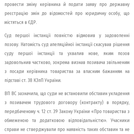
провести зміну керівника й подати заяву про державну
реєстрацію змін до відомостей про юридичну особу, що
містяться в ЄДР.
Суд першої інстанції повністю відмовив у задоволенні
позову. Натомість суд апеляційної інстанції скасував рішення
суду першої інстанції та ухвалив нове, яким позов
задовольнив частково, зокрема визнав позивача звільненим
з посади керівника товариства за власним бажанням на
підставі ст. 38 КЗпП України.
ВП ВС зазначила, що суди не встановили обставин укладення
з позивачем трудового договору (контракту) в порядку,
передбаченому ч. 12 ст. 39 Закону України «Про товариства з
обмеженою та додатковою відповідальністю». Учасники
справи не стверджували про наявність таких обставин та не