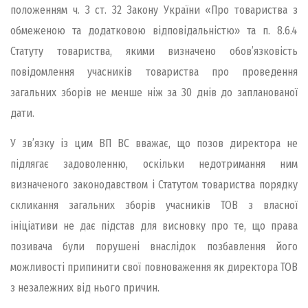
положенням ч. 3 ст. 32 Закону України «Про товариства з
обмеженою та додатковою відповідальністю» та п. 8.6.4
Статуту товариства, якими визначено обов’язковість
повідомлення учасників товариства про проведення
загальних зборів не менше ніж за 30 днів до запланованої
дати.
У зв’язку із цим ВП ВС вважає, що позов директора не
підлягає задоволенню, оскільки недотримання ним
визначеного законодавством і Статутом товариства порядку
скликання загальних зборів учасників ТОВ з власної
ініціативи не дає підстав для висновку про те, що права
позивача були порушені внаслідок позбавлення його
можливості припинити свої повноваження як директора ТОВ
з незалежних від нього причин.