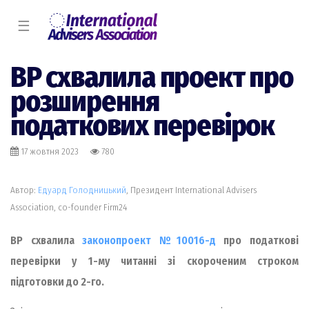
☰
ВР схвалила проект про
розширення
податкових перевірок
17 жовтня 2023
780
Автор:
Едуард Голодницький
, Президент International Advisers
Association, co-founder Firm24
ВР схвалила
законопроект №10016-д
про податкові
перевірки у 1-му читанні зі скороченим строком
підготовки до 2-го.