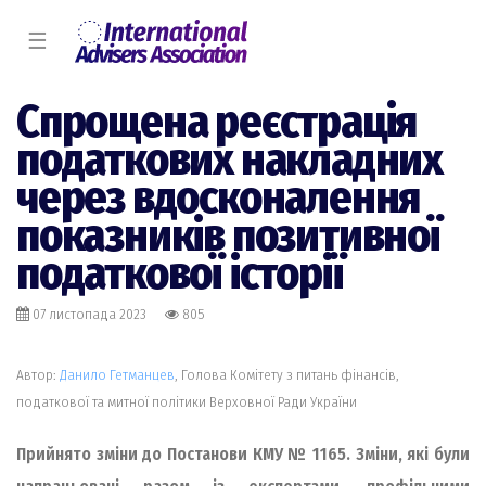
☰
Спрощена реєстрація
податкових накладних
через вдосконалення
показників позитивної
податкової історії
07 листопада 2023
805
Автор:
Данило Гетманцев
, Голова Комітету з питань фінансів,
податкової та митної політики Верховної Ради України
Прийнято зміни до Постанови КМУ № 1165. Зміни, які були