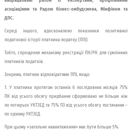
напрацьовані разом із експертами, профільними
асоціаціями та Радою бізнес-омбудсмена, Мінфіном та
ДПС.
Серед іншого, вдосконалено показники позитивної
податкової історії платника податку (ППІ).
Тобто, спрощення механізму реєстрації ПН/РК для сумлінних
платників податків.
Зокрема, платник відповідатиме ППІ, якщо:
1. У платника протягом останніх 6 послідовних місяців 75%
ПК від усього обсягу придбання сформовано не більше ніж
по чотирьох УКТЗЕД та 75% ПЗ від усього обсягу постачання –
по одному УКТЗЕД.
При цьому «загальне навантаження» має бути більше 5%.