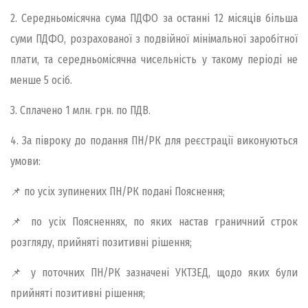
2. Середньомісячна сума ПДФО за останні 12 місяців більша
суми ПДФО, розрахованої з подвійної мінімальної заробітної
плати, та середньомісячна чисельність у такому періоді не
менше 5 осіб.
3. Сплачено 1 млн. грн. по ПДВ.
4. За півроку до подання ПН/РК для реєстрації виконуються
умови:
📌 по усіх зупинених ПН/РК подані Пояснення;
📌 по усіх Поясненнях, по яких настав граничний строк
розгляду, прийняті позитивні рішення;
📌 у поточних ПН/РК зазначені УКТЗЕД, щодо яких були
прийняті позитивні рішення;