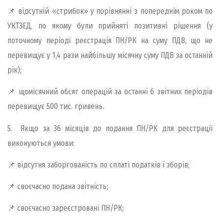
📌 відсутній «стрибок» у порівнянні з попереднім роком по
УКТЗЕД, по якому були прийняті позитивні рішення (у
поточному періоді реєстрація ПН/РК на суму ПДВ, що не
перевищує у 1,4 рази найбільшу місячну суму ПДВ за останній
рік);
📌 щомісячний обсяг операцій за останні 6 звітних періодів
перевищує 500 тис. гривень.
5. Якщо за 36 місяців до подання ПН/РК для реєстрації
виконуються умови:
📌 відсутня заборгованість по сплаті податків і зборів;
📌 своєчасно подана звітність;
📌 своєчасно зареєстровані ПН/РК;