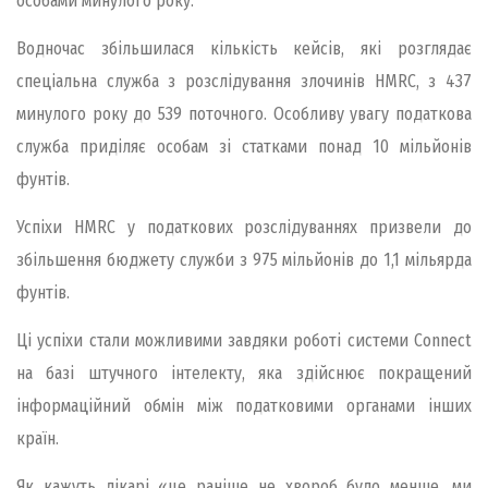
особами минулого року.
Водночас збільшилася кількість кейсів, які розглядає
спеціальна служба з розслідування злочинів HMRC, з 437
минулого року до 539 поточного. Особливу увагу податкова
служба приділяє особам зі статками понад 10 мільйонів
фунтів.
Успіхи HMRC у податкових розслідуваннях призвели до
збільшення бюджету служби з 975 мільйонів до 1,1 мільярда
фунтів.
Ці успіхи стали можливими завдяки роботі системи Connect
на базі штучного інтелекту, яка здійснює покращений
інформаційний обмін між податковими органами інших
країн.
Як кажуть лікарі «це раніше не хвороб було менше, ми