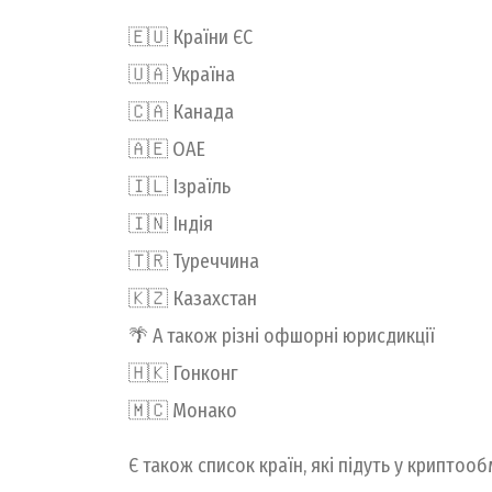
🇪🇺 Країни ЄС
🇺🇦 Україна
🇨🇦 Канада
🇦🇪 ОАЕ
🇮🇱 Ізраїль
🇮🇳 Індія
🇹🇷 Туреччина
🇰🇿 Казахстан
🌴 А також різні офшорні юрисдикції
🇭🇰 Гонконг
🇲🇨 Монако
Є також список країн, які підуть у криптооб