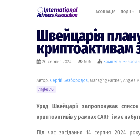
АСОЦІАЦІЯ
ПОДІЇ
Швейцарія плану
криптоактивам з
20 серпня 2024
606
Комiтет міжнародн
Автор:
Сергій Безбородов
, Managing Partner, Angles 
Angles AG
Уряд Швейцарії запропонував список
криптоактивів у рамках CARF і має набути
Під час засідання 14 серпня 2024 рок