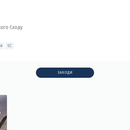
кого Сходу
ія
ЄС
ЗАХОДИ