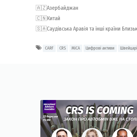
🇦🇿Азербайджан
🇨🇳Китай
🇸🇦Саудівська Аравія та інші країни Близь
CARF
CRS
MiCA
Цифрові активи
Швейцар