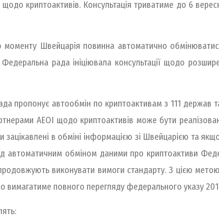
 щодо криптоактивів. Консультація триватиме до 6 вересн
о моменту Швейцарія повинна автоматично обмінюватис
у Федеральна рада ініціювала консультації щодо розши
да пропонує автообмін по криптоактивам з 111 держав та
артнерами AEOI щодо криптоактивів може бути реалізован
и зацікавлені в обміні інформацією зі Швейцарією та якщ
д автоматичним обміном даними про криптоактиви Федер
 продовжують виконувати вимоги стандарту. З цією мет
о вимагатиме повного перегляду федерального указу 2017
ять: