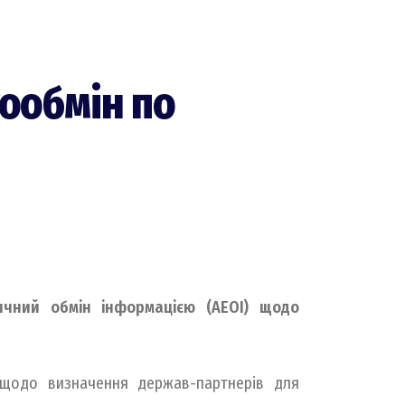
тообмін по
ичний обмін інформацією (AEOI) щодо
 щодо визначення держав-партнерів для