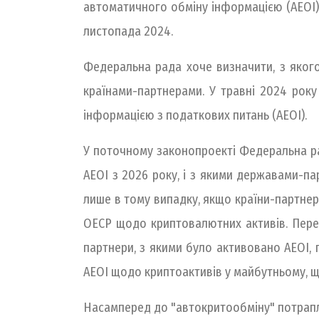
автоматичного обміну інформацією (AEOI)
листопада 2024.
Федеральна рада хоче визначити, з яког
країнами-партнерами. У травні 2024 рок
інформацією з податкових питань (AEOI).
У поточному законопроекті Федеральна ра
AEOI з 2026 року, і з якими державами-п
лише в тому випадку, якщо країни-партнер
ОЕСР щодо криптовалютних активів. Пере
партнери, з якими було активовано AEOI,
AEOI щодо криптоактивів у майбутньому, щ
Насамперед до "автокритообміну" потрапл