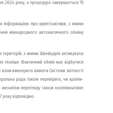
я 2024 року, а процедура завершується 15
я інформацією про криптоактиви, з якими
рення міжнародного автоматичного обміну
 територій, з якими Швейцарія активувала
о пізніше. Фактичний обмін має відбутися
о вони виконують вимоги Системи звітності
альна рада також перевірить, чи країни-
ою механізм перегляду також охоплюватиме
 року відповідно.