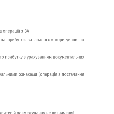
д операцій з ВА
 на прибуток за аналогом коригувань по
ого прибутку з урахуванням документальних
дуальними ознаками (операція з постачання
а критерій розмежування не визначений.