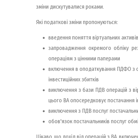
зміни дискутувалися роками.
Які податкові зміни пропонуються:
введення поняття віртуальних активів
запровадження окремого обліку рез
операціям з цінними паперами
включення в оподаткування ПДФО з ок
інвестиційних збитків
виключення з бази ПДВ операцій з ві
цього ВА опосередковує постачання і
виключення з ПДВ послуг постачальни
обов'язок постачальників послуг об
Цікаво, що дохід від операцій з ВА, включ