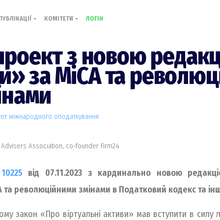
ПУБЛІКАЦІЇ
КОМІТЕТИ
ЛОГІН
роект з новою редакц
ви» за MiCA та револю
інами
тет міжнародного оподаткування
 Advisers Association, co-founder Firm24
10225
від 07.11.2023 з кардинально новою редакці
 та революційними змінами в Податковий кодекс та інш
му закон «Про віртуальні активи» мав вступити в силу л