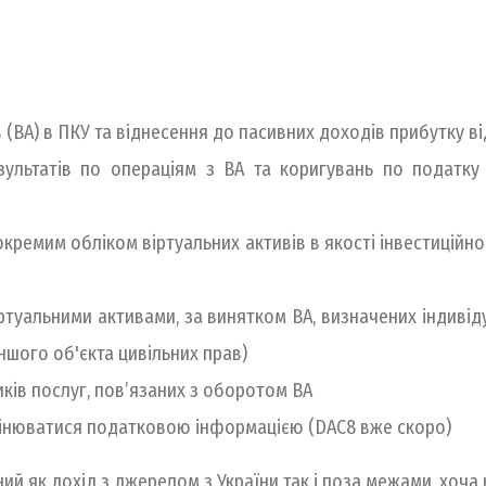
 (ВА) в ПКУ та віднесення до пасивних доходів прибутку ві
ультатів по операціям з ВА та коригувань по податку
ремим обліком віртуальних активів в якості інвестиційн
ртуальними активами, за винятком ВА, визначених індиві
ншого об'єкта цивільних прав)
ків послуг, пов’язаних з оборотом ВА
мінюватися податковою інформацією (DAC8 вже скоро)
ений як дохід з джерелом з України так і поза межами, хоч