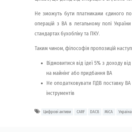
Не зможуть бути платниками єдиного пода
операцій з ВА в легальному полі України
стандартах бухобліку та ПКУ.
Таким чином, філософія пропозицій наступ
Відмовитися від ідеї 5% з доходу ві
на майнінг або придбання ВА
Не оподатковувати ПДВ поставку ВА (
інструментів
Цифрові активи
CARF
DAC8
MiCA
Україна