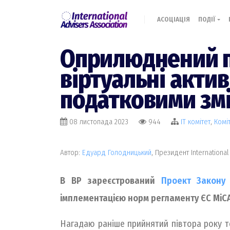
АСОЦІАЦІЯ
ПОДІЇ
Оприлюднений п
віртуальні акти
податковими зм
08 листопада 2023
944
IT комiтет
,
Комi
Автор:
Едуард Голодницький
, Президент International
В ВР зареєстрований
Проект Закону 
імплементацією норм регламенту ЄС MiCA
Нагадаю раніше прийнятий півтора року то