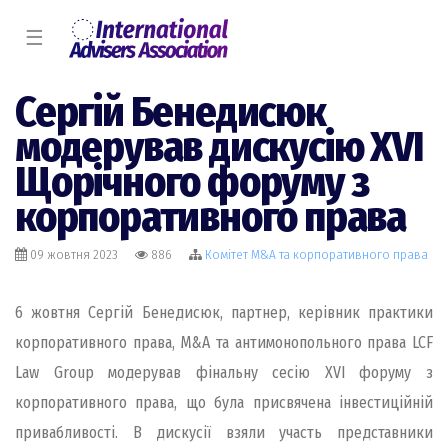
☰
Сергій Бенедисюк
модерував дискусію XVІ
Щорічного форуму з
корпоративного права
09 жовтня 2023
886
Комiтет M&A та корпоративного права
6 жовтня Cергій Бенедисюк, партнер, керівник практики
корпоративного права, M&A та антимонопольного права LCF
Law Group модерував фінальну сесію XVІ форуму з
корпоративного права, що була присвячена інвестиційній
привабливості. В дискусії взяли участь представники