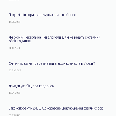
Податківців штрафуватимуть за тиск на бізнес
18.08.2023
Які ризики чекають на ІТ-підприємців, які не ведуть системний
облік податків?
31.07.2023
Скільки податків треба платити в інших країнах та в Україні?
30.06.2023
Доходи українців за кордоном
12.04.2023
Законопроект №5153: Одноразове декларування фізичних осіб
01.03.2021