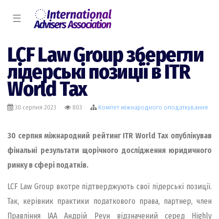
☰
LCF Law Group зберегли
лідерські позиції в ITR
World Tax
30 серпня 2023
803
Комiтет міжнародного оподаткування
30 серпня міжнародний рейтинг ITR World Tax опублікував
фінальні результати щорічного дослідження юридичного
ринку в сфері податків.
LCF Law Group вкотре підтверджують свої лідерські позиції.
Так, керівник практики податкового права, партнер, член
Правління ІАА Андрій Реун відзначений серед Highly