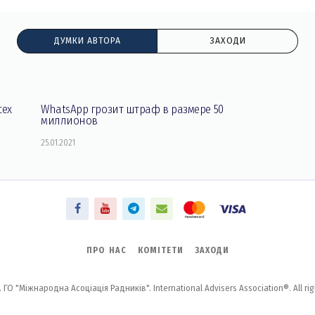
ДУМКИ АВТОРА
ЗАХОДИ
сех
WhatsApp грозит штраф в размере 50
миллионов
25.01.2021
ПРО НАС
КОМІТЕТИ
ЗАХОДИ
 ГО "Міжнародна Асоціація Радників". International Advisers Association®. All rig