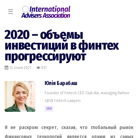
☰
2020 – объемы
инвестиций в финтех
прогрессируют
13 січня 2021
817
Юлія Барабаш
Founder of Fintech CEO Club IAA, managing Partner
SBSB Fintech Lawyers
SBSB
Я не раскрою секрет, сказав, что глобальный рынок
финансовых технологий является одним из самых