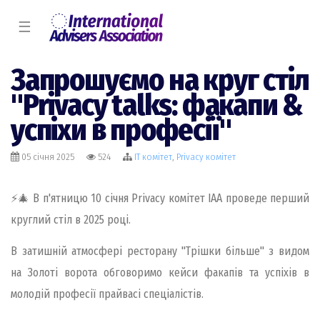
☰
Запрошуємо на круг стіл
"Privacy talks: факапи &
успіхи в професії"
05 січня 2025
524
IT комiтет
,
Privacy комiтет
⚡🎄 В п'ятницю 10 січня Privacy комітет ІАА проведе перший
круглий стіл в 2025 році.
В затишній атмосфері ресторану "Трішки більше" з видом
на Золоті ворота обговоримо кейси факапів та успіхів в
молодій професії прайвасі спеціалістів.