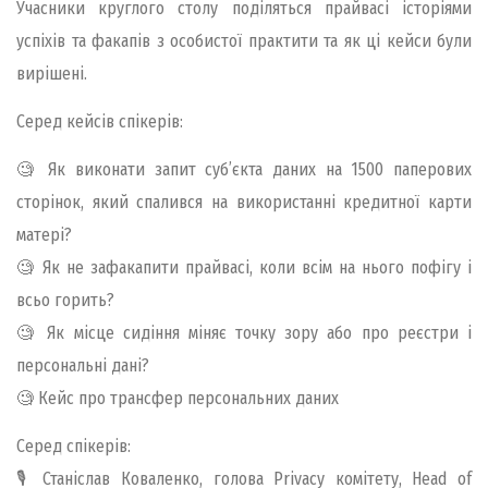
Учасники круглого столу поділяться прайвасі історіями
успіхів та факапів з особистої практити та як ці кейси були
вирішені.
Серед кейсів спікерів:
🧐 Як виконати запит суб’єкта даних на 1500 паперових
сторінок, який спалився на використанні кредитної карти
матері?
🧐 Як не зафакапити прайвасі, коли всім на нього пофігу і
всьо горить?
🧐 Як місце сидіння міняє точку зору або про реєстри і
персональні дані?
🧐 Кейс про трансфер персональних даних
Серед спікерів:
🎙 Станiслав Коваленко, голова Privacy комітету, Head of