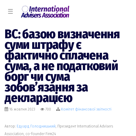
☰
ВС: базою визначення
суми штрафу є
фактично сплачена
сума, а не податковий
борг чи сума
зобов’язання за
декларацією
16 жовтня 2023
700
Комiтет фінансової звітності
Автор:
Едуард Голодницький
, Президент International Advisers
Association, co-founder Firm24