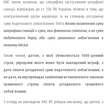
КАС також зазначив, що специфіка застосування штрафної
санкції, відповідно до ст. 126 ПК України, полягає в тому, що
контролюючий орган нараховує їх на сплачену узгоджену
суму податкового зобов’язання. Тобто
базою визначення суми
штрафних санкцій є сума, яка фактично сплачена, а не сума
податкового боргу або сума грошового зобов’язання в
повному обсязі.
Таким чином,
датою, з якої обчислюється 1095-денний
строк, упродовж якого може бути накладений штраф, є
дата сплати узгодженої суми податкового зобов’язання, а
не дата, на яку припадає закінчення встановленого законом
граничного строку сплати узгодженого грошового
зобов’язання.
З огляду на викладене КАС ВС дійшов висновку, що датою, з