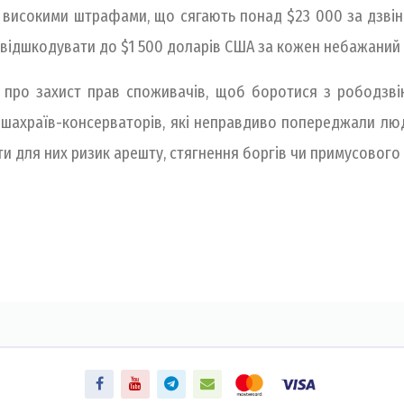
 з високими штрафами, що сягають понад $23 000 за дзві
 відшкодувати до $1 500 доларів США за кожен небажаний 
 про захист прав споживачів, щоб боротися з рободзвін
 шахраїв-консерваторів, які неправдиво попереджали л
 для них ризик арешту, стягнення боргів чи примусового