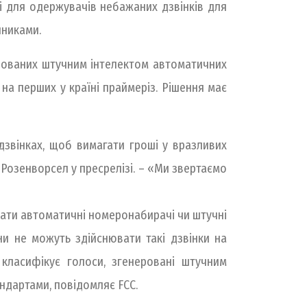
рі для одержувачів небажаних дзвінків для
шниками.
ерованих штучним інтелектом автоматичних
на перших у країні праймеріз. Рішення має
звінках, щоб вимагати гроші у вразливих
 Розенворсел у пресрелізі. – «Ми звертаємо
вати автоматичні номеронабирачі чи штучні
ни не можуть здійснювати такі дзвінки на
класифікує голоси, згенеровані штучним
андартами, повідомляє FCC.