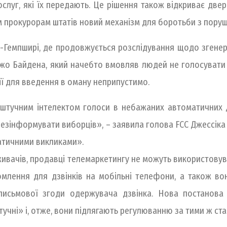
ослуг, які їх передають. Це рішення також відкриває две
м прокурорам штатів новий механізм для боротьби з пору
ю-Гемпширі, де продовжується розслідування щодо зген
 Джо Байдена, який начебто вмовляв людей не голосувати 
ії для введення в оману неприпустимо.
 штучним інтелектом голоси в небажаних автоматичних д
дезінформувати виборців», – заявила голова FCC Джессіка
матичними викликами».
живачів, продавці телемаркетингу не можуть використову
млення для дзвінків на мобільні телефони, а також во
письмової згоди одержувача дзвінка. Нова постанова 
тучні» і, отже, вони підлягають регулюванню за тими ж ст