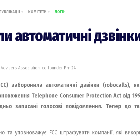
ПУБЛІКАЦІЇ
КОМІТЕТИ
ЛОГІН
и автоматичні дзвінки 
 Advisers Association, co-founder Firm24
CC) заборонила автоматичні дзвінки (robocalls), як
новаження Telephone Consumer Protection Act від 199
ньо записані голосові повідомлення. Тепер до та
о та уповноважує FCC штрафувати компанії, які викор