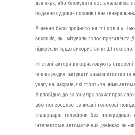
дзвінках, або блокувати постачальників п
подання судових позовів і дає генеральни
Рішення було прийнято на тлі подій у Нь
викликів, які імітували голос президента
підкреслити, що використання ШІ технолог
«Погані актори використовують створені
членів родин, імітувати знаменитостей та 
увагу на шахраїв, які стоять за цими авто
Відповідно до закону про захист прав спо
або попередньо записані голосові повідо
стаціонарні телефони без попередньої 
інтелектом в автоматичних дзвінках, як «ш