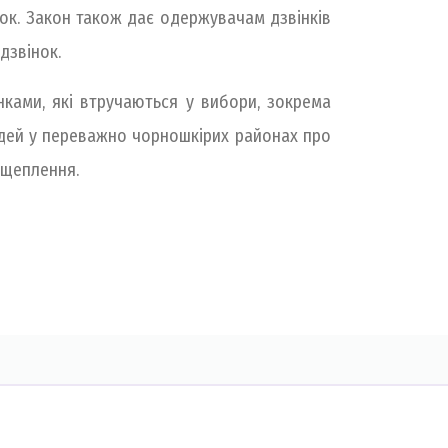
нок. Закон також дає одержувачам дзвінків
дзвінок.
ками, які втручаються у вибори, зокрема
юдей у переважно чорношкірих районах про
 щеплення.