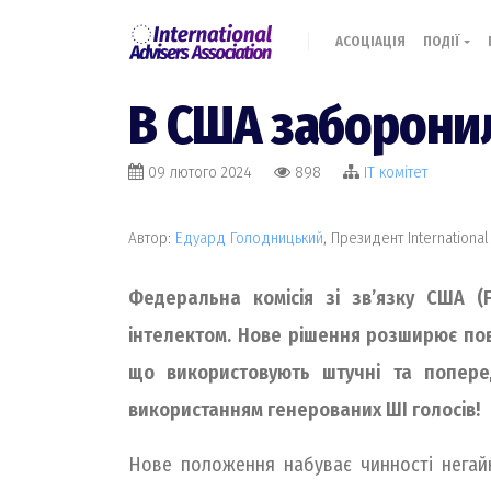
АСОЦІАЦІЯ
ПОДІЇ
В США заборонил
09 лютого 2024
898
IT комiтет
Автор:
Едуард Голодницький
, Президент International
Федеральна комісія зі зв’язку США (F
інтелектом. Нове рішення розширює пов
що використовують штучні та поперед
використанням генерованих ШІ голосів!
Нове положення набуває чинності негайн