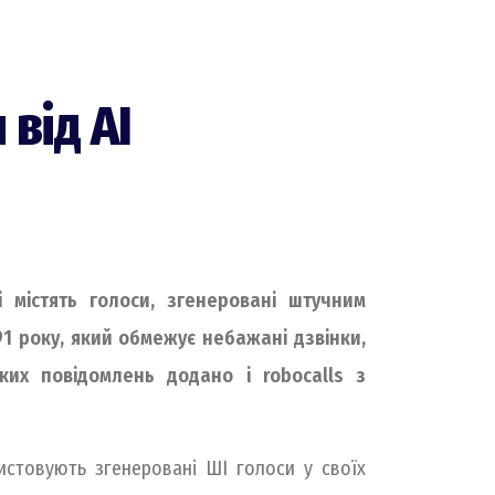
від АІ
і містять голоси, згенеровані штучним
1 року, який обмежує небажані дзвінки,
ких повідомлень додано і robocalls з
истовують згенеровані ШІ голоси у своїх