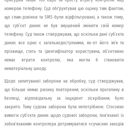
номером телефону. Суд обґрунтував цю оцінку тим фактом,
що спам-дзвінки та SMS були відфільтровані, а також тому,
що суб’єкт даних не був змушений змінити свій номер
телефону. Суд також стверджував, що оскільки дані суб’єкта
даних все одно є загальнодоступними, як-от його ім’я та
прізвище, стать та ідентифікатор користувача, об’єктивно
немає втрати контролю, яка могла б становити
нематеріальну шкоду.
Щодо запитуваної заборони на обробку, суд стверджував,
що більше немає ризику повторення, оскільки прогалину в
безпеці, відповідальну за інцидент зіскрібання, було
закрито. Тому судова заборона була непотрібною. Стосовно
вимоги суб’єкта даних щодо судової заборони, пов’язаної із
зобов’язанням контролера дотримуватися «сучасних заходів