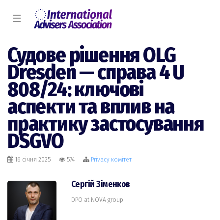
☰
Судове рішення OLG
Dresden — справа 4 U
808/24: ключові
аспекти та вплив на
практику застосування
DSGVO
16 січня 2025
574
Privacy комiтет
Сергій Зіменков
DPO at NOVA group