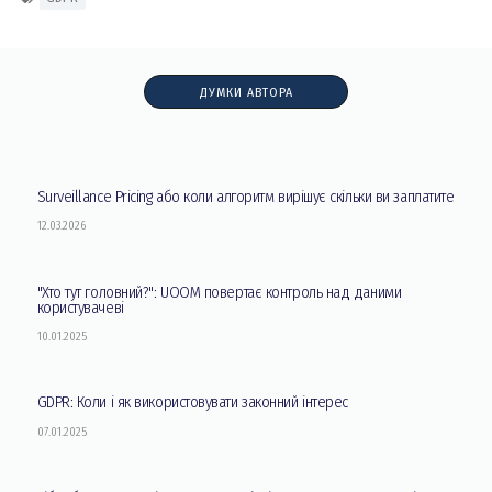
ДУМКИ АВТОРА
Surveillance Pricing або коли алгоритм вирішує скільки ви заплатите
12.03.2026
"Хто тут головний?": UOOM повертає контроль над даними
користувачеві
10.01.2025
GDPR: Коли і як використовувати законний інтерес
07.01.2025