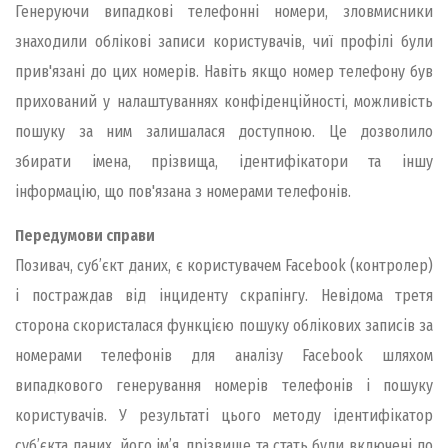
Генеруючи випадкові телефонні номери, зловмисники
знаходили облікові записи користувачів, чиї профілі були
прив'язані до цих номерів. Навіть якщо номер телефону був
прихований у налаштуваннях конфіденційності, можливість
пошуку за ним залишалася доступною. Це дозволило
збирати імена, прізвища, ідентифікатори та іншу
інформацію, що пов'язана з номерами телефонів.
Передумови справи
Позивач, суб’єкт даних, є користувачем Facebook (контролер)
i постраждав вiд iнциденту скрапiнгу. Невiдома третя
сторона скористалася функцiєю пошуку облiкових записiв за
номерами телефонiв для аналiзу Facebook шляхом
випадкового генерування номерiв телефонiв i пошуку
користувачiв. У результатi цього методу iдентифiкатор
суб’єкта даних, його iм’я, прiзвище та стать були включенi до