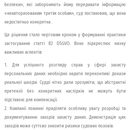
безпеки», які забороняють йому передавати інформацію
«неавторизованим третім особам», суд постановив, що вона
недостатньо конкретна .
Це рiшення стало черговим кроком у формуваннi практики
застосування статтi 82 DSGVO. Воно пiдкреслює низку
важливих аспектiв:
1. Для успiшного розгляду справ у сферi захисту
персональних даних необхiдно надати переконливi докази
реальної шкоди. Суддi чiтко дали зрозумiти, що абстрактнi
претензiї без конкретних наслiдкiв не можуть бути
пiдставою для компенсацiї.
2. Компанiї повиннi придiляти особливу увагу розробцi та
документуванню заходiв захисту даних. Демонстрацiя цих
заходiв може суттєво знизити ризики судових позовiв.