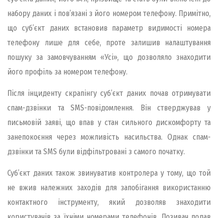
набору даних i пов’язанi з його номером телефону. Примiтно,
що суб’єкт даних встановив параметр видимостi номера
телефону лише для себе, проте залишив налаштування
пошуку за замовчуванням «Усi», що дозволяло знаходити
його профiль за номером телефону.
Пiсля iнциденту скрапiнгу суб’єкт даних почав отримувати
спам-дзвiнки та SMS-повiдомлення. Вiн стверджував у
письмовiй заявi, що впав у стан сильного дискомфорту та
занепокоєння через можливiсть насильства. Однак спам-
дзвiнки та SMS були вiдфiльтрованi з самого початку.
Суб’єкт даних також звинуватив контролера у тому, що той
не вжив належних заходiв для запобiгання використанню
контактного iнструменту, який дозволяв знаходити
користувачiв за їхнiми номерами телефонiв. Позивач подав