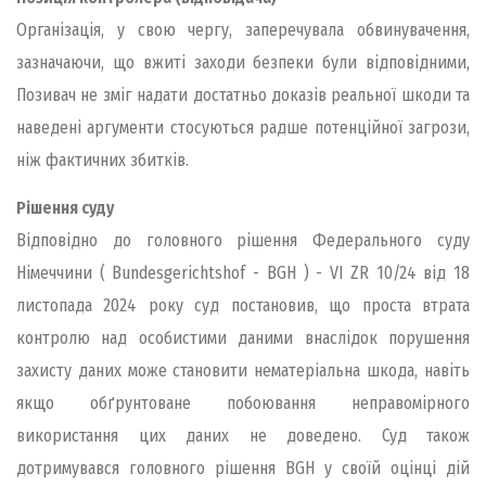
Органiзацiя, у свою чергу, заперечувала обвинувачення,
зазначаючи, що вжитi заходи безпеки були вiдповiдними,
Позивач не змiг надати достатньо доказiв реальної шкоди та
наведені аргументи стосуються радше потенцiйної загрози,
нiж фактичних збиткiв.
Рiшення суду
Відповідно до головного рішення Федерального суду
Німеччини ( Bundesgerichtshof - BGH ) - VI ZR 10/24 від 18
листопада 2024 року суд постановив, що проста втрата
контролю над особистими даними внаслідок порушення
захисту даних може становити нематеріальна шкода, навіть
якщо обґрунтоване побоювання неправомірного
використання цих даних не доведено. Суд також
дотримувався головного рішення BGH у своїй оцінці дій