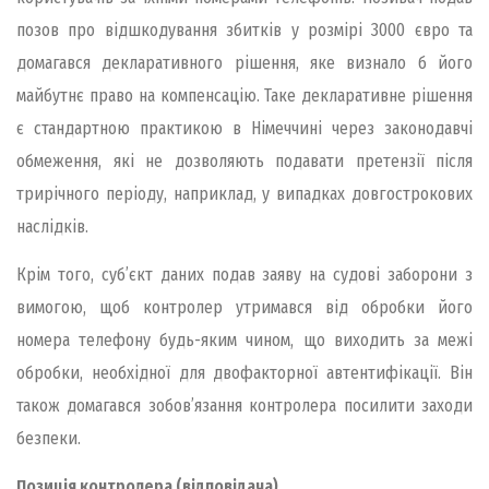
позов про вiдшкодування збиткiв у розмiрi 3000 євро та
домагався декларативного рiшення, яке визнало б його
майбутнє право на компенсацiю. Таке декларативне рiшення
є стандартною практикою в Нiмеччинi через законодавчi
обмеження, якi не дозволяють подавати претензiї пiсля
трирiчного перiоду, наприклад, у випадках довгострокових
наслiдкiв.
Крiм того, суб’єкт даних подав заяву на судовi заборони з
вимогою, щоб контролер утримався вiд обробки його
номера телефону будь-яким чином, що виходить за межi
обробки, необхiдної для двофакторної автентифiкацiї. Вiн
також домагався зобов’язання контролера посилити заходи
безпеки.
Позиція контролера (відповідача)