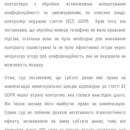
контролера з обробки: встановивши налаштування
конфіденційності за замовчуванням, як описано вище,
контролер порушив статтю 25(2) GDPR . Крім того, він
постановив, що обробка номера телефону не мала правових
підстав, оскільки вона не була необхідна для виконання
контракту користувача та не було ефективної згоди через
непрозору угоду про конфіденційність, яка не вказувала на
можливість пошуку.
Отже, суд постановив, що суб’єкт даних має право на
компенсацію нематеріальної шкоди відповідно до статті 82
GDPR через втрату контролю, яка сталася внаслідок цього.
Він також визнав його майбутнє право на компенсацію.
Однак суд не побачив доказів негативного психологічного
ефекту, незважаючи на заяву суб’єкта даних, тому він
присудив лише 100 євро за просту втрату контролю над