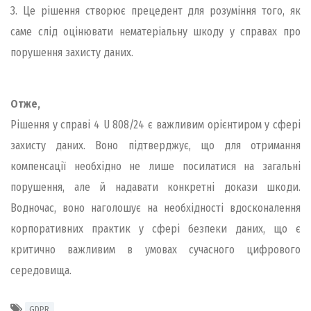
3. Це рiшення створює прецедент для розумiння того, як
саме слiд оцiнювати нематерiальну шкоду у справах про
порушення захисту даних.
Отже,
Рiшення у справi 4 U 808/24 є важливим орiєнтиром у сферi
захисту даних. Воно пiдтверджує, що для отримання
компенсацiї необхiдно не лише посилатися на загальнi
порушення, але й надавати конкретнi докази шкоди.
Водночас, воно наголошує на необхiдностi вдосконалення
корпоративних практик у сферi безпеки даних, що є
критично важливим в умовах сучасного цифрового
середовища.
GDPR