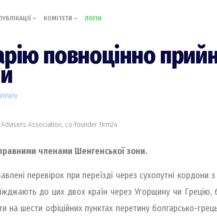
ПУБЛІКАЦІЇ
КОМІТЕТИ
ЛОГІН
арію повноцінно прий
ни
піталу
 Advisers Association, co-founder Firm24
ноправними членами Шенгенської зони.
бавлені перевірок при переїзді через сухопутні кордони 
в'їжджають до цих двох країн через Угорщину чи Грецію, 
ти на шести офіційних пунктах перетину болгарсько-грець