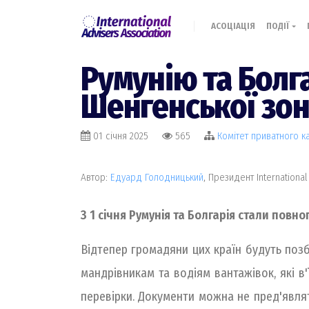
АСОЦІАЦІЯ
ПОДІЇ
Румунію та Болг
Шенгенської зо
01 січня 2025
565
Комiтет приватного ка
Автор:
Едуард Голодницький
, Президент International
З 1 січня Румунія та Болгарія стали пов
Відтепер громадяни цих країн будуть поз
мандрівникам та водіям вантажівок, які 
перевірки. Документи можна не пред'явля