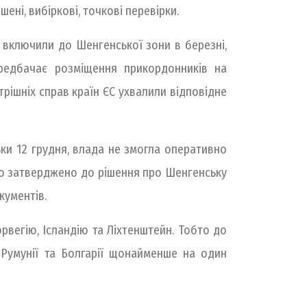
ні, вибіркові, точкові перевірки.
о включили до Шенгенської зони в березні,
ередбачає розміщення прикордонників на
рішніх справ країн ЄС ухвалили відповідне
ки 12 грудня, влада не змогла оперативно
уло затверджено до рішення про Шенгенську
кументів.
рвегію, Ісландію та Ліхтенштейн. Тобто до
 Румунії та Болгарії щонайменше на один