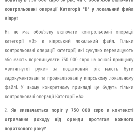
контрольовані операції Категорії "B" у локальний файл
Кіпру?
Ні, не має обов’язку включати контрольовані операції
категорії «Β» в кіпрський локальний файл. Тільки
контрольовані операції категорії, які сукупно перевищують
або мають перевищувати 750 000 євро на основі принципу
«витягнутої руки» за податковий рік мають бути
задокументовані та проаналізовані у кіпрському локальному
файлі. У цьому конкретному прикладі це будуть тільки
контрольовані операції Категорії «А».
2.
Як визначається поріг у 750 000 євро в контексті
отримання доходу від оренди протягом кожного
податкового року?