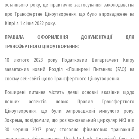
останнього року, це практичне застосування законодавства
про Трансфертне Ціноутворення, що було впроваджене на
Кіпрі з 1 січня 2022 року.
ПРАВИЛА ОФОРМЛЕННЯ ДОКУМЕНТАЦІЇ ДЛЯ
ТРАНСФЕРТНОГО ЦІНОУТВОРЕННЯ:
10 лютого 2023 року Податковий Департамент Кіпру
завантажив новий Розділ «Поширені Питання» (FAQ) на
своєму веб-сайті щодо Трансфертного Ціноутворення.
Поширені питання містять деякі основні вказівки щодо
певних аспектів нових Правил Трансфертного
Ціноутворення, що були запроваджені минулого року.
Зокрема, повідомили, що роз’яснювальний циркуляр №3 від
30 червня 2017 року стосовно фінансових транзакцій
зворотного фінансування (back-to-back financing) (які за