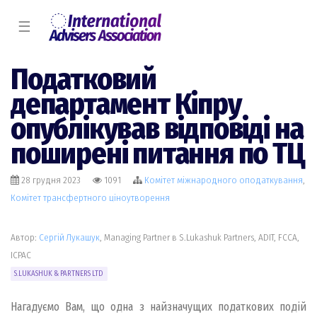
☰
Податковий
департамент Кіпру
опублікував відповіді на
поширені питання по ТЦ
28 грудня 2023
1091
Комiтет міжнародного оподаткування
,
Комiтет трансфертного цiноутворення
Автор:
Сергій Лукашук
, Managing Partner в S.Lukashuk Partners, ADIT, FCCA,
ICPAC
S.LUKASHUK & PARTNERS LTD
Нагадуємо Вам, що одна з найзначущих податкових подій