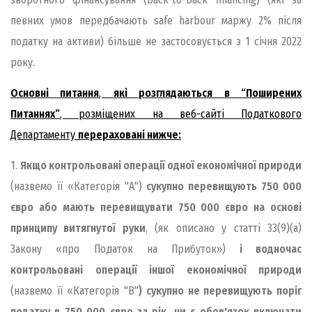
певних умов передбачають safe harbour маржу 2% після
податку на активи) більше не застосовується з 1 січня 2022
року.
Основні питання
,
які розглядаються в “Поширених
Питаннях”
, розміщених на веб-сайті Податкового
Департаменту
перераховані нижче:
1.
Якщо контрольовані операції одної економічної природи
(назвемо її «Категорія "А")
сукупно перевищують 750 000
євро або мають перевищувати 750 000 євро на основі
принципу витягнутої руки
, (як описано у статті 33(9)(a)
Закону «про Податок на Прибуток»)
і водночас
контрольовані операції іншої економічної природи
(назвемо її «Категорія "B"
) сукупно не перевищують поріг
податку в 750 000 євро за рік, чи є обов'язок включати