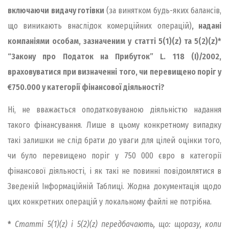
включаючи видачу готівки
(за винятком будь-яких балансів,
що виникають внаслідок комерційних операцій)
, надані
компаніями особам, зазначеним у статті 5(1)(z) та 5(2)(z)*
“Закону про Податок на Прибуток” L. 118 (I)/2002,
враховуватися при визначенні того, чи перевищено поріг у
€750.000 у категорії фінансової діяльності?
Ні, не вважається оподатковуваною діяльністю надання
такого фінансування. Лише в цьому конкретному випадку
такі залишки не слід брати до уваги для цілей оцінки того,
чи було перевищено поріг у 750 000 євро в категорії
фінансової діяльності, і як такі не повинні повідомлятися в
Зведеній Інформаційній Таблиці. Жодна документація щодо
цих конкретних операцій у локальному файлі не потрібна.
*
Статті 5(1)(z) і 5(2)(z) передбачають, що: щоразу, коли