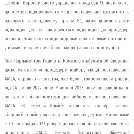
засобів і Європейського управління праці Суд ЄС постановив,
що компетенція визначати місце розташування цих агентств
належить законодавчому органу ЄС, який повинен діяти
відповідно до які завершуються відповідно до процедур,
встановлених істотно відповідними положеннями Договорів,
у цьому випадку звичайною законодавчою процедурою.
Між Парламентом, Радою та Комісією відбулися обговорення
щодо узгодження процедури відбору місця розташування
AMLA, першого агентства, яке було створено після рішень
від 14 липня 2022 року. У червні 2023 року співзаконодавці
погодили спільні критерії для вибору місця розташування
AMLA. 28 вересня Комісія оголосила конкурс заявок,
кінцевий термін для надсилання заявок державами-членами
– 10 листопада 2023 року. 9 держав-членів подали заявки на
проведення AMLA: Бельгія (Брюссель), Німеччина