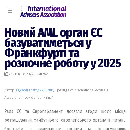
☰
Новий AML орган ЄС
базуватиметься у
Франкфурті та
розпочне роботу у 2025
23 лютого 2024
945
Автор:
Едуард Голодницький
, Президент International Advisers
Association, co-founder Firm24
Рада ЄС та Європарламент досягли згоди щодо місця
розташування майбутнього європейського органу з питань
боротьби з відмиванням грошей та фінансуванням