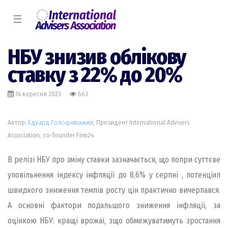
☰
НБУ знизив облікову
ставку з 22% до 20%
14 вересня 2023
663
Автор:
Едуард Голодницький
, Президент International Advisers
Association, co-founder Firm24
В релізі НБУ про зміну ставки зазначається, що попри суттєве
уповільнення індексу інфляції до 8,6% у серпні , потенціал
швидкого зниження темпів росту цін практично вичерпався.
А основні фактори подальшого зниження інфляції, за
оцінкою НБУ: кращі врожаї, зщо обмежуватимуть зростання