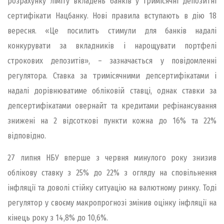
розрахунку ліміту вкладень банків у тримісячні депозитні
сертифікати Нацбанку. Нові правила вступають в дію 18
вересня. «Це посилить стимули для банків надалі
конкурувати за вкладників і нарощувати портфелі
строкових депозитів», – зазначається у повідомленні
регулятора. Ставка за тримісячними депсертифікатами і
надалі дорівнюватиме обліковій ставці, однак ставки за
депсертифікатами овернайт та кредитами рефінансування
знижені на 2 відсоткові пункти кожна до 16% та 22%
відповідно.
27 липня НБУ вперше з червня минулого року знизив
облікову ставку з 25% до 22% з огляду на сповільнення
інфляції та доволі стійку ситуацію на валютному ринку. Тоді
регулятор у своєму макропрогнозі змінив оцінку інфляції на
кінець року з 14,8% до 10,6%.