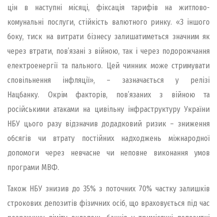
цін в наступні місяці, фіксація тарифів на житлово-
комунальні послуги, стійкість валютного ринку. «З іншого
боку, тиск на витрати бізнесу залишатиметься значним як
через втрати, пов’язані з війною, так і через подорожчання
електроенергії та пального. Цей чинник може стримувати
сповільнення інфляції», – зазначається у релізі
Нацбанку. Окрім факторів, пов’язаних з війною та
російськими атаками на цивільну інфраструктуру України
НБУ цього разу відзначив додадковий ризик – зниження
обсягів чи втрату постійних надходжень міжнародної
допомоги через невчасне чи неповне виконання умов
програми МВФ.
Також НБУ знизив до 35% з поточних 70% частку залишків
строкових депозитів фізичних осіб, що враховується під час