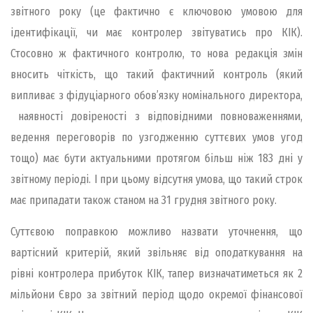
звітного року (це фактично є ключовою умовою для
ідентифікації, чи має контролер звітуватись про КІК).
Стосовно ж фактичного контролю, то нова редакція змін
вносить чіткість, що такий фактичний контроль (який
випливає з фідуціарного обов’язку номінального директора,
наявності довіреності з відповідними повноваженнями,
ведення переговорів по узгодженню суттєвих умов угод
тощо) має бути актуальними протягом більш ніж 183 дні у
звітному періоді. І при цьому відсутня умова, що такий строк
має припадати також станом на 31 грудня звітного року.
Суттєвою поправкою можливо назвати уточнення, що
вартісний критерій, який звільняє від оподаткування на
рівні контролера прибуток КІК, тапер визначатиметься як 2
мільйони Євро за звітний період щодо окремої фінансової