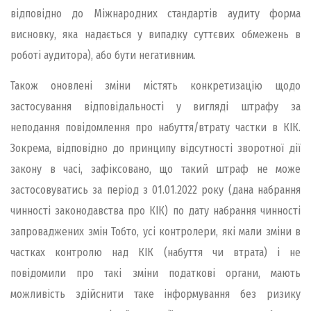
відповідно до Міжнародних стандартів аудиту форма
висновку, яка надається у випадку суттєвих обмежень в
роботі аудитора), або бути негативним.
Також оновлені зміни містять конкретизацію щодо
застосування відповідальності у вигляді штрафу за
неподання повідомлення про набуття/втрату частки в КІК.
Зокрема, відповідно до принципу відсутності зворотної дії
закону в часі, зафіксовано, що такий штраф не може
застосовуватись за період з 01.01.2022 року (дана набрання
чинності законодавства про КІК) по дату набрання чинності
запроваджених змін Тобто, усі контролери, які мали зміни в
частках контролю над КІК (набуття чи втрата) і не
повідомили про такі зміни податкові органи, мають
можливість здійснити таке інформування без ризику