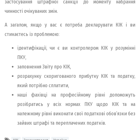
застосування штрафної санкції до моменту набрання
чинності очікуваних змін.
А загалом, якщо у вас є потреба декларувати КІК і ви
стикаєтесь із проблемою:
ідентифікації, чи є ви контролером КІК у розумінні
ПКУ,
заповнення Звіту про КІК,
розрахунку скоригованого прибутку КІК та податку,
який потрібно сплатити,
наші фахівці на професійному рівні допоможуть
розібратись у всіх нормах ПКУ щодо КІК та на
належному рівні виконати свої податкові обов’язки без
зайвих штрафі та переплачених податків.