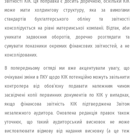
звітності КІК. Ця поправка є досить доречною, оскільки КІК
може мати холдингову структуру, яка за вимогами
стандартів бухгалтерського обліку та звітності
консолідується на рівні материнської компанії. Відтак, аби
уникати задвоєння оборотів, доречно розглядати та
сумувати показники окремих фінансових звітностей, а не
консолідованих.
В попередньому огляді ми вже акцентували увагу, що
очікувані зміни в ПКУ щодо КІК потенційно можуть звільнити
контролера від обов’язку подавати належним чином
засвідчені копії первинних документів по КІК у випадках,
якщо фінансова звітність КІК підтверджена Звітом
незалежного аудитора. Оновлена редакція правок також
уточнює, що такий аудиторський висновок не може
висловлювати відмову від надання висновку (а це теж