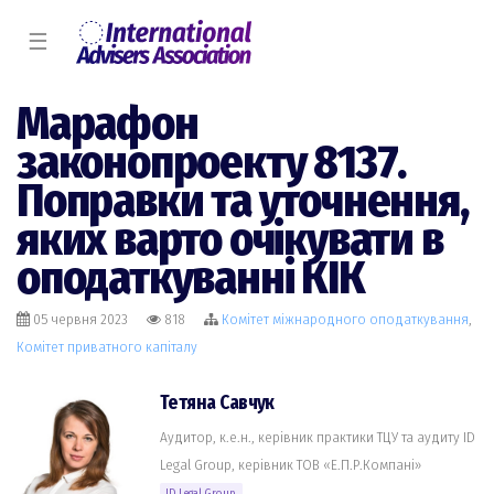
☰
Марафон
законопроекту 8137.
Поправки та уточнення,
яких варто очікувати в
оподаткуванні КІК
05 червня 2023
818
Комiтет міжнародного оподаткування
,
Комiтет приватного капіталу
Тетяна Савчук
Аудитор, к.е.н., керівник практики ТЦУ та аудиту ID
Legal Group, керівник ТОВ «Е.П.Р.Компані»
ID Legal Group