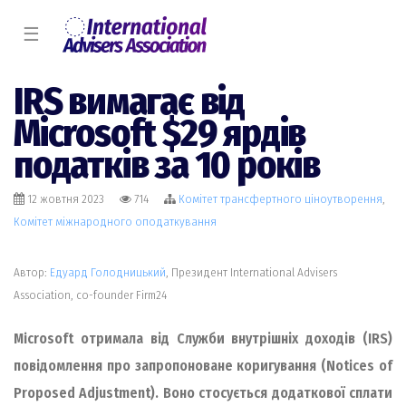
☰
IRS вимагає від
Microsoft $29 ярдів
податків за 10 років
12 жовтня 2023
714
Комiтет трансфертного цiноутворення
,
Комiтет міжнародного оподаткування
Автор:
Едуард Голодницький
, Президент International Advisers
Association, co-founder Firm24
Microsoft отримала від Служби внутрішніх доходів (IRS)
повідомлення про запропоноване коригування (Notices of
Proposed Adjustment). Воно стосується додаткової сплати