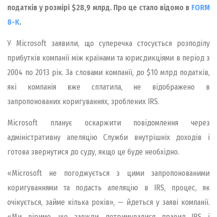
податків у розмірі $28,9 млрд. Про це стало відомо в
FORM
8-K
.
У Microsoft заявили, що суперечка стосується розподілу
прибутків компанії між країнами та юрисдикціями в період з
2004 по 2013 рік. За словами компанії, до $10 млрд податків,
які компанія вже сплатила, не відображено в
запропонованих коригуваннях, зроблених IRS.
Microsoft планує оскаржити повідомлення через
адміністративну апеляцію Служби внутрішніх доходів і
готова звернутися до суду, якщо це буде необхідно.
«Microsoft не погоджується з цими запропонованими
коригуваннями та подасть апеляцію в IRS, процес, як
очікується, займе кілька років», — йдеться у заяві компанії.
«Ми віримо, що завжди дотримувалися правил IRS і