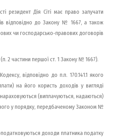
ті резидент Дія Сіті має право залучати
актів відповідно до Закону № 1667, а також
правових чи господарсько-правових договорів
п. 2 частини першої ст. 1 Закону № 1667).
одексу, відповідно до п.п. 170.141.1 якого
плати) на його користь доходів у вигляді
і нараховуються (виплачуються, надаються)
деного у порядку, передбаченому Законом №
ксу, оподатковуються доходи платника податку