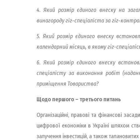
4. Який розмір єдиного внеску на заг
винагороду гіг-спеціаліста за гіг-контр
5. Який розмір єдиного внеску встанов
календарний місяць, в якому гіг-спеціалі
6. Який розмір єдиного внеску встанов
спеціалісту за виконання робіт (надан
приміщення Товариства?
Щодо першого – третього питань
Організаційні, правові та фінансові зас
цифрової економіки в Україні шляхом ств
залучення інвестицій, а також талановитих