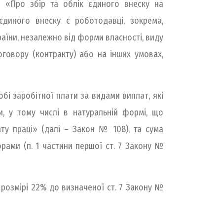
 «Про збір та облік єдиного внеску на
диного внеску є роботодавці, зокрема,
країни, незалежно від форми власності, виду
говору (контракту) або на інших умовах,
і заробітної плати за видами виплат, які
и, у тому числі в натуральній формі, що
у праці» (далі – Закон № 108), та сума
рами (п. 1 частини першої ст. 7 Закону №
розмірі 22% до визначеної ст. 7 Закону №