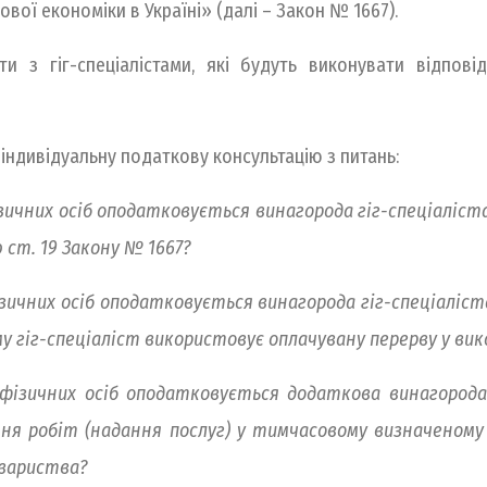
ої економіки в Україні» (далі – Закон № 1667).
ти з гіг-спеціалістами, які будуть виконувати відпов
 індивідуальну податкову консультацію з питань:
зичних осіб оподатковується винагорода гіг-спеціаліст
ст. 19 Закону № 1667?
зичних осіб оподатковується винагорода гіг-спеціаліс
у гіг-спеціаліст використовує оплачувану перерву у вик
фізичних осіб оподатковується додаткова винагорода 
ння робіт (надання послуг) у тимчасовому визначеному
овариства?