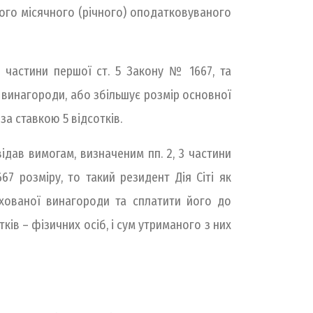
ого місячного (річного) оподатковуваного
3 частини першої ст. 5 Закону № 1667, та
 винагороди, або збільшує розмір основної
а ставкою 5 відсотків.
ідав вимогам, визначеним пп. 2, 3 частини
 розміру, то такий резидент Дія Сіті як
ахованої винагороди та сплатити його до
ів – фізичних осіб, і сум утриманого з них