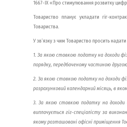
1667-IX «Про стимулювання розвитку цифров
Товариство планує укладати гіг-контрак
Товариства.
У зв’язку з чим Товариство просить надати
1. За якою ставкою податку на доходи фі
порядку, передбаченому частиною другою 
2. За якою ставкою податку на доходи фі
розрахунковий календарний місяць, в яком
3. За якою ставкою податку на доходи 
виплачується гіг-спеціалісту за викона
якому розташовані офісні приміщення Т