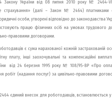
. 4 Закону України від 08 липня 2010 року № 2464-VI
не страхування» (далі – Закон № 2464) платниками є
і юридичні особи, утворені відповідно до законодавства У
ристовують працю фізичних осіб на умовах трудового до
льно-правовими договорами.
ботодавців є сума нарахованої кожній застрахованій особ
ну плату, інші заохочувальні та компенсаційні виплат
аїни від 24 березня 1995 року № 108/95-ВР «Про оплат
 робіт (надання послуг) за цивільно-правовими догово
 2464 єдиний внесок для роботодавців, встановлюється у 