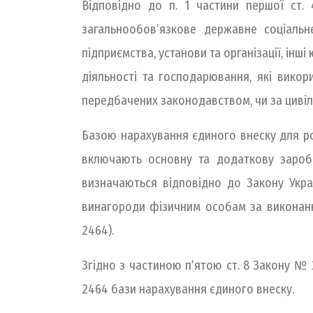
Відповідно до п. 1 частини першої ст
загальнообов’язкове державне соціаль
підприємства, установи та організації, інш
діяльності та господарювання, які вико
передбачених законодавством, чи за циві
Базою нарахування єдиного внеску для ро
включають основну та додаткову заробіт
визначаються відповідно до Закону Укр
винагороди фізичним особам за виконання
2464).
Згідно з частиною п’ятою ст. 8 Закону №
2464 бази нарахування єдиного внеску.