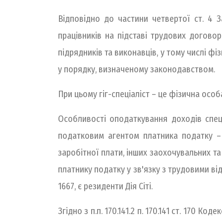
Відповідно до частини четвертої ст. 4 
працівників на підставі трудових договорі
підрядників та виконавців, у тому числі фі
у порядку, визначеному законодавством.
При цьому гіг-спеціаліст – це фізична особ
Особливості оподаткування доходів спеціал
податковим агентом платника податку – с
заробітної плати, інших заохочувальних т
платнику податку у зв'язку з трудовими в
1667, є резиденти Дія Сіті.
Згідно з п.п. 170.141.2 п. 170.141 ст. 170 