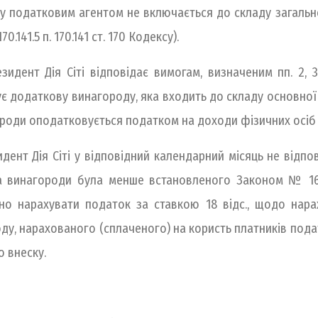
у податковим агентом не включається до складу загальн
0.141.5 п. 170.141 ст. 170 Кодексу).
дент Дія Сіті відповідає вимогам, визначеним пп. 2, 
ує додаткову винагороду, яка входить до складу основної
ороди оподатковується податком на доходи фізичних осіб з
ент Дія Сіті у відповідний календарний місяць не відпов
а винагороди була менше встановленого Законом № 1667
но нарахувати податок за ставкою 18 відс., щодо нар
, нарахованого (сплаченого) на користь платників податк
о внеску.