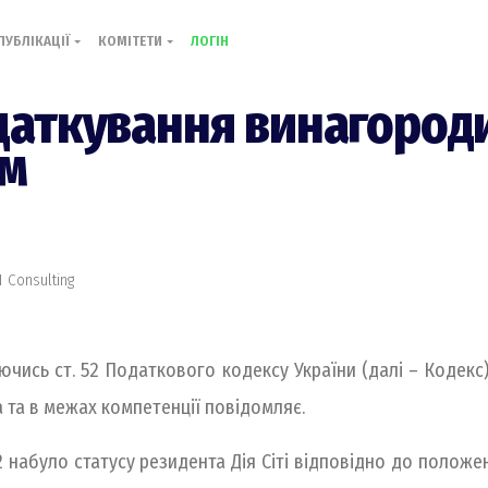
ПУБЛІКАЦІЇ
КОМІТЕТИ
ЛОГІН
оподаткування винагород
ом
 Consulting
ючись ст. 52 Податкового кодексу України (далі – Кодекс
та в межах компетенції повідомляє.
 набуло статусу резидента Дія Сіті відповідно до положе