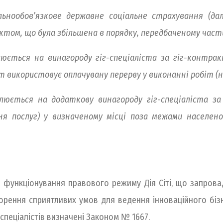
альнообов’язкове державне соціальне страхування (да
актом, що була збільшена в порядку, передбаченому част
люється на винагороду гіг-спеціаліста за гіг-контра
ст використовує оплачувану перерву у виконанні робіт (н
люється на додаткову винагороду гіг-спеціаліста за
ня послуг) у визначеному місці поза межами населен
ади функціонування правового режиму Дія Сіті, що запро
орення сприятливих умов для ведення інноваційного біз
 спеціалістів визначені Законом № 1667.