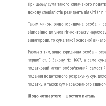
При цьому сума такого сплаченого податк
доходу спеціалістів резидента Дія Сіті (п.п. 17
Таким чином, якщо юридична особа – рези
відповідно до умов гіг-контракту нарахов
винагороди, то сума такої основної винаг
Разом з тим, якщо юридична особа – резид
першої ст. 5 Закону № 1667, а саме сум
податковий агент зобов'язаний самостій
подання податкового розрахунку сум доходу
податку, а також сум нарахованого єдиног
Щодо четвертого – шостого питань