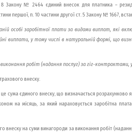
 8 Закону № 2464 єдиний внесок для платника – резиде
тини першої, п. 10 частини другої ст. 5 Закону № 1667, вст
ваній особі заробітної плати за видами виплат, які в
йні виплати, у тому числі в натуральній формі, що визн
а виконання робіт (надання послуг) за гіг-контрактами,
страхового внеску.
 це сума єдиного внеску, що визначається розрахунково я
оном на місяць, за який нараховується заробітна плата (
 внеску на суми винагороди за виконання робіт (надання 