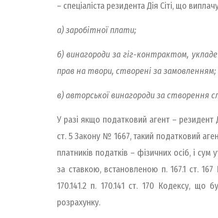
– спеціаліста резидента Дія Сіті, що виплач
а) заробітної плати;
б) винагороди за гіг-контрактом, укладе
прав на твори, створені за замовленням;
в) авторської винагороди за створення с
У разі якщо податковий агент – резидент Д
ст. 5 Закону № 1667, такий податковий аг
платників податків – фізичних осіб, і су
за ставкою, встановленою п. 167.1 ст. 167 
170.141.2 п. 170.141 ст. 170 Кодексу, щ
розрахунку.