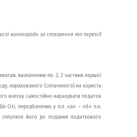
числі винагороди за створення та перехід
имогам, визначеним пп. 2, 3 частини першої
оду, нарахованого (сплаченого) на користь
ного внеску самостійно нарахувати податок
ія Сіті, передбачених у п.п. «а» – «б» п.п.
 та сплатити його до подання податкового