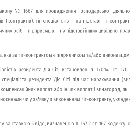
Закону № 1667 для провадження господарської діяльнос
в (контрактів), гіг-спеціалістів – на підставі гіг-контр
зичних осіб – підприємців, – на підставі інших цивільно-
а, яка за гіг-контрактом є підрядником та/або виконавцем (
істів резидента Дія Сіті встановлені п. 170.141 ст. 170 К
пеціаліста резидента Дія Сіті під час нарахування (ви
а компенсаційних виплат або інших виплат і винагород, як
ідносинами чи у зв'язку з виконанням гіг-контракту, укла
Кодексу за ставкою 5 відс., визначеною п. 167.2 ст. 167 Коде