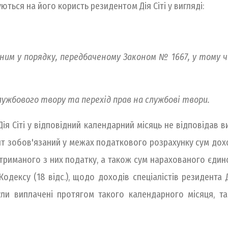
уються на його користь резидентом Дія Сіті у вигляді:
ним у порядку, передбаченому Законом № 1667, у тому 
лужбового твору та перехід прав на службові твори.
ія Сіті у відповідний календарний місяць не відповідав в
ент зобов'язаний у межах податкового розрахунку сум дох
м утриманого з них податку, а також сум нарахованого єди
Кодексу (18 відс.), щодо доходів спеціалістів резидента Д
о були виплачені протягом такого календарного місяця,