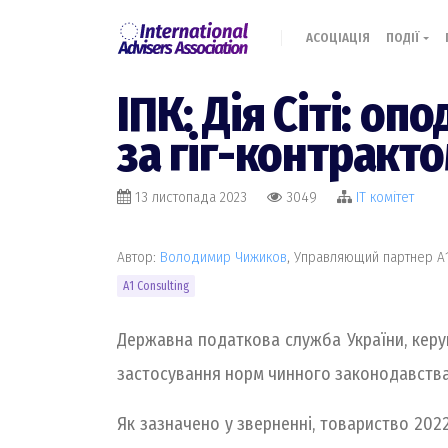
АСОЦІАЦІЯ
ПОДІЇ
​​ІПК: Дія Сіті: 
за гіг-контракт
13 листопада 2023
3049
IT комiтет
Автор:
Володимир Чижиков
, Управляющий партнер А1
А1 Consulting
Державна податкова служба України, керу
застосування норм чинного законодавства 
Як зазначено у зверненні, товариство 2022