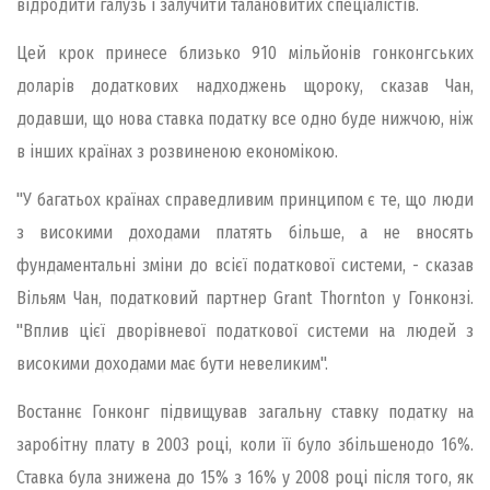
відродити галузь і залучити талановитих спеціалістів.
Цей крок принесе близько 910 мільйонів гонконгських
доларів додаткових надходжень щороку, сказав Чан,
додавши, що нова ставка податку все одно буде нижчою, ніж
в інших країнах з розвиненою економікою.
"У багатьох країнах справедливим принципом є те, що люди
з високими доходами платять більше, а не вносять
фундаментальні зміни до всієї податкової системи, - сказав
Вільям Чан, податковий партнер Grant Thornton у Гонконзі.
"Вплив цієї дворівневої податкової системи на людей з
високими доходами має бути невеликим".
Востаннє Гонконг підвищував загальну ставку податку на
заробітну плату в 2003 році, коли її було збільшенодо 16%.
Ставка була знижена до 15% з 16% у 2008 році після того, як