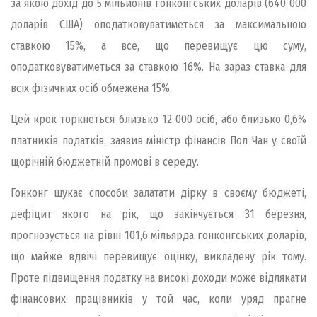
за якою дохід до 5 мільйонів гонконгських доларів (640 000
доларів США) оподатковуватиметься за максимальною
ставкою 15%, а все, що перевищує цю суму,
оподатковуватиметься за ставкою 16%. На зараз ставка для
всіх фізичних осіб обмежена 15%.
Цей крок торкнеться близько 12 000 осіб, або близько 0,6%
платників податків, заявив міністр фінансів Пол Чан у своїй
щорічній бюджетній промові в середу.
Гонконг шукає способи залатати дірку в своєму бюджеті,
дефіцит якого на рік, що закінчується 31 березня,
прогнозується на рівні 101,6 мільярда гонконгських доларів,
що майже вдвічі перевищує оцінку, викладену рік тому.
Проте підвищення податку на високі доходи може відлякати
фінансових працівників у той час, коли уряд прагне