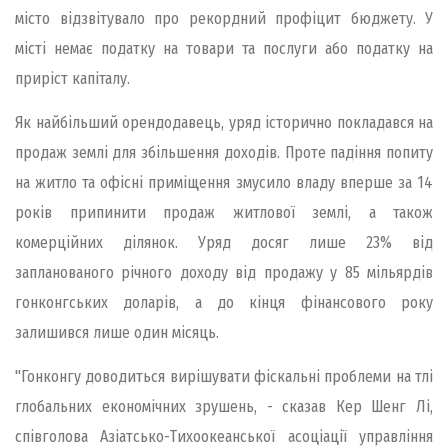
місто відзвітувало про рекордний профіцит бюджету. У
місті немає податку на товари та послуги або податку на
приріст капіталу.
Як найбільший орендодавець, уряд історично покладався на
продаж землі для збільшення доходів. Проте падіння попиту
на житло та офісні приміщення змусило владу вперше за 14
років припинити продаж житлової землі, а також
комерційних ділянок. Уряд досяг лише 23% від
запланованого річного доходу від продажу у 85 мільярдів
гонконгських доларів, а до кінця фінансового року
залишився лише один місяць.
"Гонконгу доводиться вирішувати фіскальні проблеми на тлі
глобальних економічних зрушень, - сказав Кер Шенг Лі,
співголова Азіатсько-Тихоокеанської асоціації управління