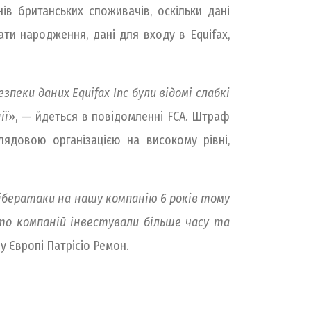
ів британських споживачів, оскільки дані
дати народження, дані для входу в Equifax,
зпеки даних Equifax Inc були відомі слабкі
ії
», — йдеться в повідомленні FCA. Штраф
лядовою організацією на високому рівні,
ібератаки на нашу компанію 6 років тому
то компаній інвестували більше часу та
у Європі Патрісіо Ремон.