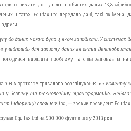
огли отримати доступ до особистих даних 13,8 мільйон
ених Штатах. Equifax Ltd передала дані, такі як імена, 
 адреси.
пу до даних можна було цілком запобігти
.
У системах бе
ів у відповідь для захисту даних клієнтів Великобритан
н погодився вирішити проблему та співпрацював із наг
ла з FCA протягом тривалого розслідування. «
З моменту к
арів у безпеку та технологічну трансформацію. Небага
ахист інформації споживачів
», — заявив президент Equifax 
ував Equifax Ltd на 500 000 фунтів ще у 2018 році.