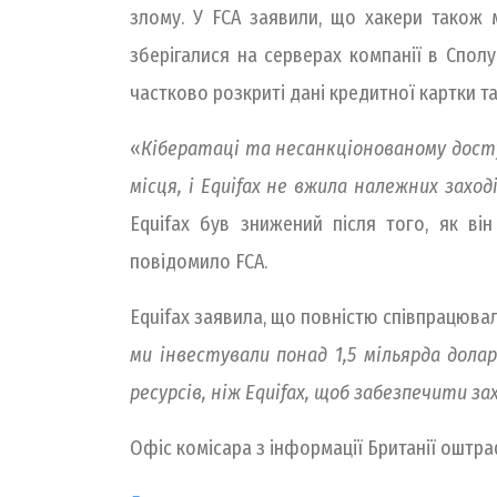
злому. У FCA заявили, що хакери також м
зберігалися на серверах компанії в Сполуч
частково розкриті дані кредитної картки та
«
Кібератаці та несанкціонованому досту
місця, і Equifax не вжила належних заход
Equifax був знижений після того, як ві
повідомило FCA.
Equifax заявила, що повністю співпрацюва
ми інвестували понад 1,5 мільярда дол
ресурсів, ніж Equifax, щоб забезпечити з
Офіс комісара з інформації Британії оштраф