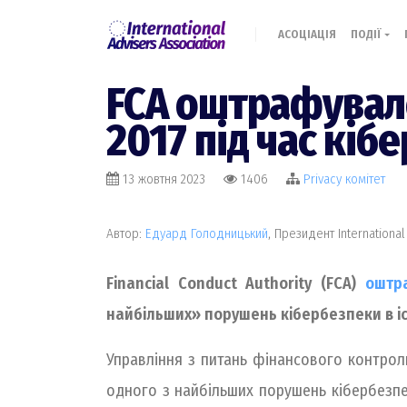
АСОЦІАЦІЯ
ПОДІЇ
FCA оштрафувало 
2017 під час кіб
13 жовтня 2023
1406
Privacy комiтет
Автор:
Едуард Голодницький
, Президент International
Financial Conduct Authority (FCA)
оштр
найбільших» порушень кібербезпеки в іс
Управління з питань фінансового контрол
одного з найбільших порушень кібербезпек