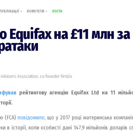
ПУБЛІКАЦІЇ
КОМІТЕТИ
ЛОГІН
Equifax на £11 млн за
ератаки
 Advisers Association, co-founder Firm24
афував
рейтингову агенцію Equifax Ltd на 11 мільй
торії.
ю (FCA)
повідомило
, що у 2017 році материнська компані
и в історії, коли особисті дані 147,9 мільйонів доларів 