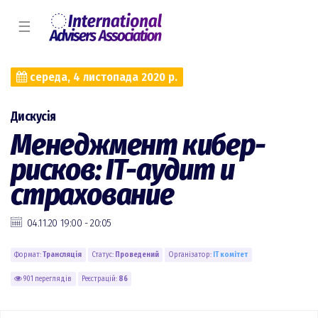
☰
середа, 4 листопада 2020 р.
Дискусія
Менеджмент кибер-
рисков: IT-аудит и
страхование
04.11.20 19:00 - 20:05
Формат:
Трансляція
Статус:
Проведений
Організатор:
IT комiтет
901 переглядів
Реєстрацій:
86