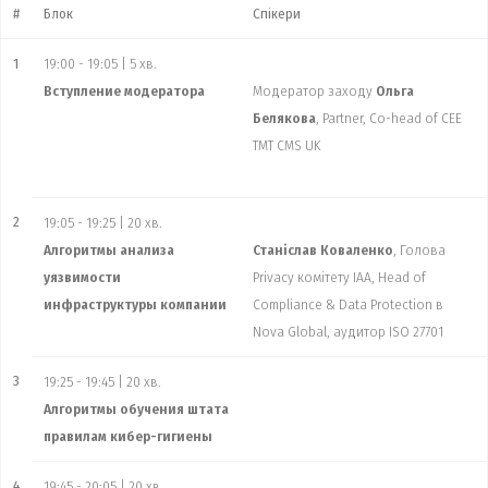
#
Блок
Спікери
1
19:00 - 19:05 | 5 хв.
Вступление модератора
Модератор заходу
Ольга
Белякова
, Partner, Co-head of CEE
TMT CMS UK
2
19:05 - 19:25 | 20 хв.
Алгоритмы анализа
Станiслав Коваленко
, Голова
уязвимости
Privacy комітету IAA, Head of
инфраструктуры компании
Compliance & Data Protection в
Nova Global, аудитор ISO 27701
3
19:25 - 19:45 | 20 хв.
Алгоритмы обучения штата
правилам кибер-гигиены
4
19:45 - 20:05 | 20 хв.