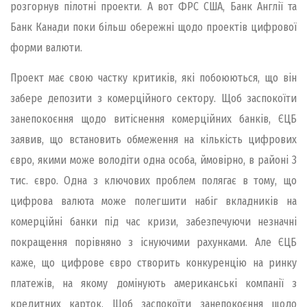
розгорнув пілотні проекти. А вот ФРС США, Банк Англії та
Банк Канади поки більш обережні щодо проектів цифрової
форми валюти.
Проект має свою частку критиків, які побоюються, що він
забере депозити з комерційного сектору. Щоб заспокоїти
занепокоєння щодо витіснення комерційних банків, ЄЦБ
заявив, що встановить обмеження на кількість цифрових
євро, якими може володіти одна особа, ймовірно, в районі 3
тис. євро. Одна з ключових проблем полягає в тому, що
цифрова валюта може полегшити набіг вкладників на
комерційні банки під час кризи, забезпечуючи незначні
покращення порівняно з існуючими рахунками. Але ЄЦБ
каже, що цифрове євро створить конкуренцію на ринку
платежів, на якому домінують американські компанії з
кредитних карток. Щоб заспокоїти занепокоєння щодо