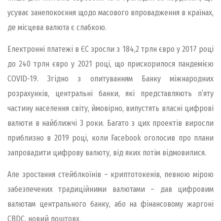
усуває занепокоєння щодо масового впровадження в країнах,
де місцева валюта є слабкою.
Електронні платежі в ЄС зросли з 184,2 трлн євро у 2017 році
до 240 трлн євро у 2021 році, що прискорилося пандемією
COVID-19. Згідно з опитуванням Банку міжнародних
розрахунків, центральні банки, які представляють п’яту
частину населення світу, ймовірно, випустять власні цифрові
валюти в найближчі 3 роки. Багато з цих проектів виросли
приблизно в 2019 році, коли Facebook оголосив про плани
запровадити цифрову валюту, від яких потім відмовилися.
Але зростання стейблкоїнів – криптотокенів, певною мірою
забезпечених традиційними валютами – дав цифровим
валютам центрального банку, або на фінансовому жаргоні
CBDC, новий поштовх.