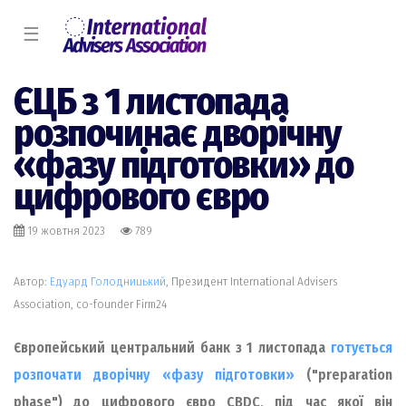
☰
ЄЦБ з 1 листопада
розпочинає дворічну
«фазу підготовки» до
цифрового євро
19 жовтня 2023
789
Автор:
Едуард Голодницький
, Президент International Advisers
Association, co-founder Firm24
Європейський центральний банк з 1 листопада
готується
розпочати дворічну «фазу підготовки»
("preparation
phase") до цифрового євро CBDC, під час якої він