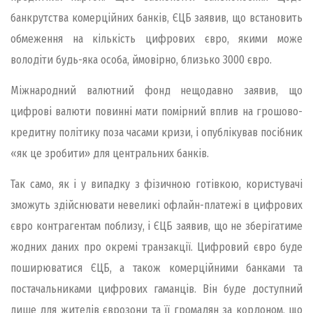
банкрутства комерційних банків, ЄЦБ заявив, що встановить
обмеження на кількість цифрових євро, якими може
володіти будь-яка особа, ймовірно, близько 3000 євро.
Міжнародний валютний фонд нещодавно заявив, що
цифрові валюти повинні мати помірний вплив на грошово-
кредитну політику поза часами кризи, і опублікував посібник
«як це зробити» для центральних банків.
Так само, як і у випадку з фізичною готівкою, користувачі
зможуть здійснювати невеликі офлайн-платежі в цифрових
євро контрагентам поблизу, і ЄЦБ заявив, що не зберігатиме
жодних даних про окремі транзакції. Цифровий євро буде
поширюватися ЄЦБ, а також комерційними банками та
постачальниками цифрових гаманців. Він буде доступний
лише для жителів єврозони та її громадян за кордоном, що