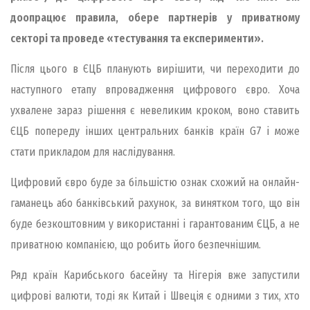
доопрацює правила, обере партнерів у приватному
секторі та проведе «тестування та експерименти».
Після цього в ЄЦБ планують вирішити, чи переходити до
наступного етапу впровадження цифрового євро. Хоча
ухвалене зараз рішення є невеликим кроком, воно ставить
ЄЦБ попереду інших центральних банків країн G7 і може
стати прикладом для наслідування.
Цифровий євро буде за більшістю ознак схожий на онлайн-
гаманець або банківський рахунок, за винятком того, що він
буде безкоштовним у використанні і гарантованим ЄЦБ, а не
приватною компанією, що робить його безпечнішим.
Ряд країн Карибського басейну та Нігерія вже запустили
цифрові валюти, тоді як Китай і Швеція є одними з тих, хто