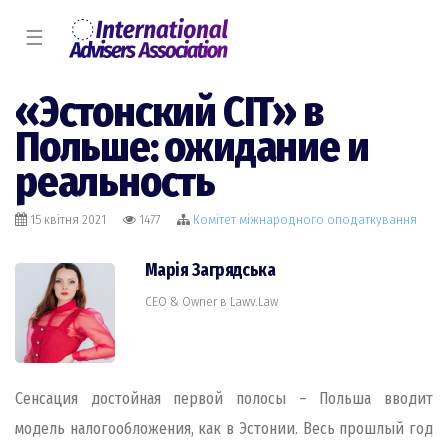
☰
«Эстонский CIT» в
Польше: ожидание и
реальность
15 квітня 2021
1477
Комiтет міжнародного оподаткування
Марія Загрядська
CEO & Owner в Lawv.Law
Сенсация достойная первой полосы – Польша вводит
модель налогообложения, как в Эстонии. Весь прошлый год