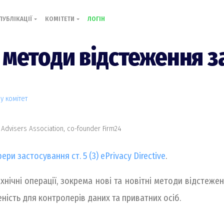
ПУБЛІКАЦІЇ
КОМІТЕТИ
ЛОГІН
 методи відстеження за
cy комiтет
 Advisers Association, co-founder Firm24
ри застосування ст. 5 (3) ePrivacy Directive
.
ехнічні операції, зокрема нові та новітні методи відстеженн
ість для контролерів даних та приватних осіб.