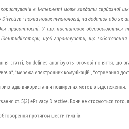
 користувачів в Інтернеті може завдати серйозної ш
y Directive і поява нових технологій, на додаток або я
 для приватності. У цих настановах обговорюються та
ні ідентифікатори, щоб гарантувати, що зобов'язання 
я статті, Guidelines аналізують ключові поняття, що згад
вача", "мережа електронних комунікацій", "отримання дост
х прикладів використання поширених методів відстеження.
ня ст. 5(3) ePrivacy Directive. Вони не стосуються того, 
 обговорення протягом шести тижнів.