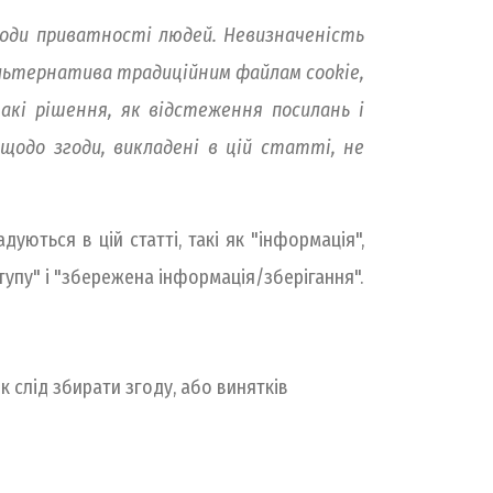
коди приватності людей. Невизначеність
к альтернатива традиційним файлам cookie,
кі рішення, як відстеження посилань і
щодо згоди, викладені в цій статті, не
уються в цій статті, такі як "інформація",
упу" і "збережена інформація/зберігання".
як слід збирати згоду, або винятків