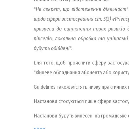
"
Не секрет, що відстеження діяльності
щодо сфери застосування ст. 5(3) ePrivac
призвели до виникнення нових ризиків
пікселів, локальна обробка та унікаль
будуть обійдені
".
Для того, щоб прояснити сферу застосуванн
"кінцеве обладнання абонента або користу
Guidelines також містять низку практични
Настанови стосуються лише сфери застосуван
Настанови будуть винесені на громадське