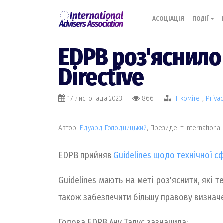
АСОЦІАЦІЯ
ПОДІЇ
EDPB роз'яснило
Directive
17 листопада 2023
866
IT комiтет
,
Priva
Автор:
Едуард Голодницький
, Президент International
EDPB прийняв
Guidelines щодо технічної сфе
Guidelines мають на меті роз'яснити, які т
також забезпечити більшу правову визначен
Голова EDPB Ану Талус зазначила: