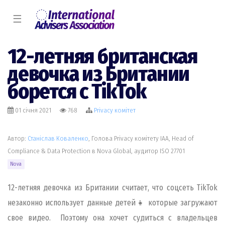
☰
12-летняя британская
девочка из Британии
борется с TikTok
01 січня 2021
768
Privacy комiтет
Автор:
Станiслав Коваленко
, Голова Privacy комітету IAA, Head of
Compliance & Data Protection в Nova Global, аудитор ISO 27701
Nova
12-летняя девочка из Британии считает, что соцсеть TikTok
незаконно использует данные детей👧 которые загружают
свое видео. Поэтому она хочет судиться с владельцев