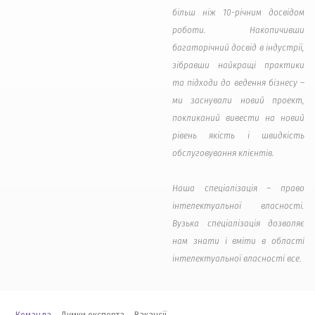
більш ніж 10-річним досвідом
роботи. Накопичивши
багаторічний досвід в індустрії,
зібравши найкращі практики
та підходи до ведення бізнесу –
ми заснували новий проект,
покликаний вивести на новий
рівень якість і швидкість
обслуговування клієнтів.
Наша спеціалізація – право
інтелектуальної власності.
Вузька спеціалізація дозволяє
нам знати і вміти в області
інтелектуальної власності все.
Команда
Думки експерта
Вакансії