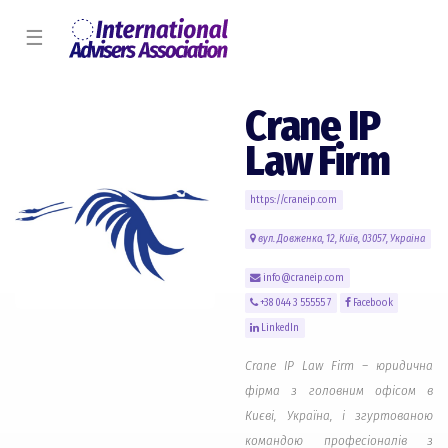
☰
Crane IP
Law Firm
https://craneip.com
вул. Довженка, 12, Київ, 03057, Украіна
info@craneip.com
+38 044 3 55555 7
Facebook
LinkedIn
Crane IP Law Firm – юридична
фірма з головним офісом в
Києві, Україна, і згуртованою
командою професіоналів з