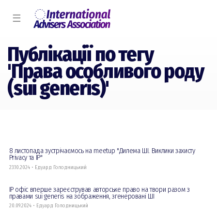
☰
Публікації по тегу
'Права особливого роду
(sui generis)'
8 листопада зустрічаємось на meetup "Дилема ШІ. Виклики захисту
Privacy та IP"
23.10.2024 • Едуард Голодницький
IP офіс вперше зареєстрував авторське право на твори разом з
правами sui generis на зображення, згенеровані ШІ
20.09.2024 • Едуард Голодницький