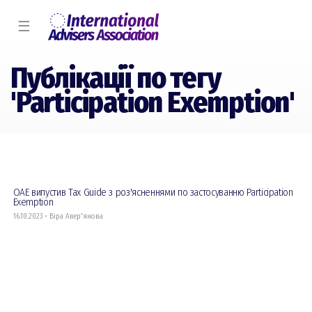
☰
Публікації по тегу
'Participation Exemption'
ОАЕ випустив Tax Guide з роз'ясненнями по застосуванню Participation
Exemption
16.10.2023 • Віра Авер'янова