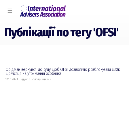
☰
Публікації по тегу 'OFSI'
Фрідман вернувся до суду щоб OFSI дозволило розблокувати £30к
щомісяця на утримання особняка
18.10.2023 • Едуард Голодницький