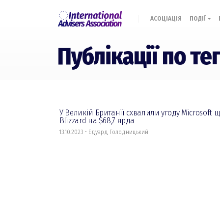
АСОЦІАЦІЯ
ПОДІЇ
Публікації по те
У Великій Британії схвалили угоду Microsoft 
Blizzard на $68,7 ярда
13.10.2023 • Едуард Голодницький