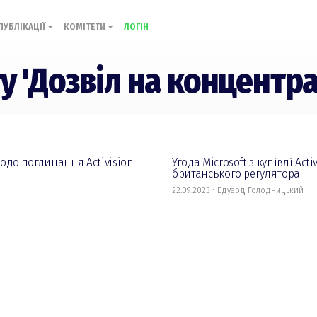
ПУБЛІКАЦІЇ
КОМІТЕТИ
ЛОГІН
гу 'Дозвіл на концентр
щодо поглинання Activision
Угода Microsoft з купівлі Ac
британського регулятора
22.09.2023 • Едуард Голодницький