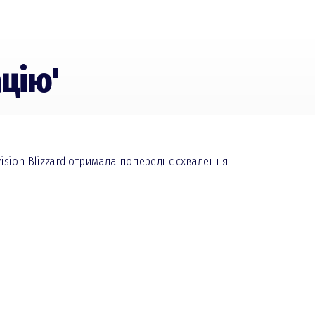
ацію'
tivision Blizzard отримала попереднє схвалення