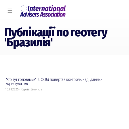
☰
Публікації по геотегу
'Бразилія'
"Хто тут головний?": UOOM повертає контроль над даними
користувачеві
10.01.2025 • Сергій Зіменков