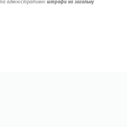
 та а
дміністративні
штрафи на загальну