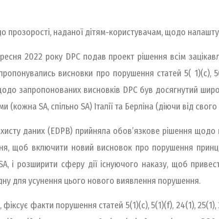
до прозорості, наданої дітям-користувачам, щодо налашт
ресня 2022 року DPC подав проект рішення всім зацікав
опонувались висновки про порушення статей 5( 1)(c), 5(1)(f)
одо запропонованих висновків DPC був досягнутий широ
 (кожна SA, спільно SA) Італії та Берліна (діючи від свого 
захисту даних (EDPB) прийняла обов’язкове рішення щодо 
ня, щоб включити новий висновок про порушення принцип
 SA, і розширити сферу дії існуючого наказу, щоб привес
дну для усунення цього нового виявлення порушення.
сує факти порушення статей 5(1)(c), 5(1)(f), 24(1), 25(1), 25(2