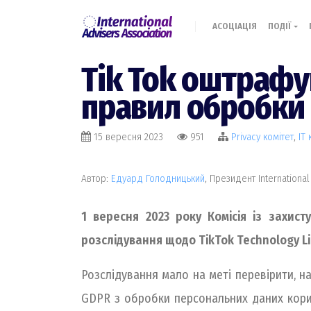
АСОЦІАЦІЯ
ПОДІЇ
Tik Tok оштрафу
правил обробки 
15 вересня 2023
951
Privacy комiтет
,
IT 
Автор:
Едуард Голодницький
, Президент International
1 вересня 2023 року Комісія із захис
розслідування щодо TikTok Technology Lim
Розслідування мало на меті перевірити, н
GDPR з обробки персональних даних кори