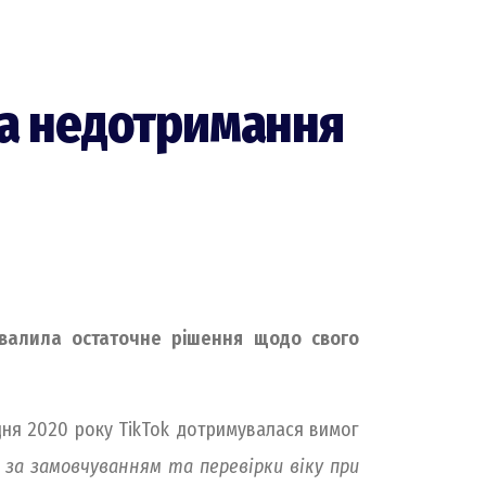
за недотримання
ухвалила остаточне рішення щодо свого
удня 2020 року TikTok дотримувалася вимог
 за замовчуванням та п
еревірки віку при