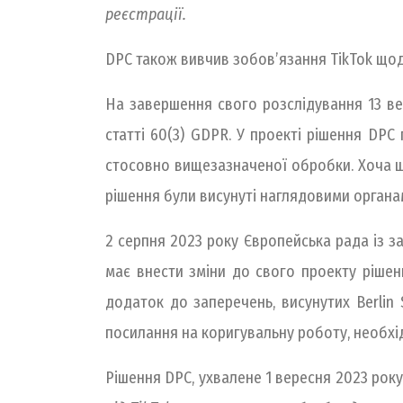
реєстрації.
DPC також вивчив зобов’язання TikTok що
На завершення свого розслідування 13 ве
статті 60(3) GDPR. У проекті рішення DPC пр
стосовно вищезазначеної обробки. Хоча щ
рішення були висунуті наглядовими органами
2 серпня 2023 року Європейська рада із 
має внести зміни до свого проекту рішен
додаток до заперечень, висунутих Berlin
посилання на коригувальну роботу, необхі
Рішення DPC, ухвалене 1 вересня 2023 року, фік