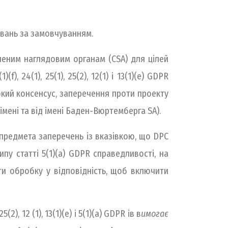
увань за замовчуванням.
леним наглядовим органам (CSA) для цілей
, 24(1), 25(1), 25(2), 12(1) і 13(1)(e) GDPR
кий консенсус, заперечення проти проекту
імені та від імені Баден-Вюртемберга SA).
предмета заперечень із вказівкою, що DPC
у статті 5(1)(a) GDPR справедливості, на
ти обробку у відповідність, щоб включити
), 12 (1), 13(1)(e) і 5(1)(a) GDPR ів в
имогає