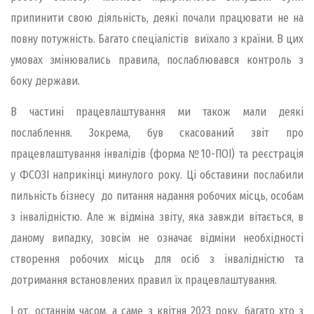
припинити свою діяльність, деякі почали працювати не на
повну потужність. Багато спеціалістів виїхало з країни. В цих
умовах змінювались правила, послаблювався контроль з
боку держави.
В частині працевлаштування ми також мали деякі
послаблення. Зокрема, був скасований звіт про
працевлаштування інвалідів (форма №10-ПОІ) та реєстрація
у ФСОЗІ наприкінці минулого року. Ці обставини послабили
пильність бізнесу до питання надання робочих місць, особам
з інвалідністю. Але ж відміна звіту, яка завжди вітається, в
даному випадку, зовсім не означає відміни необхідності
створення робочих місць для осіб з інвалідністю та
дотримання встановлених правил їх працевлаштування.
І от, останнім часом, а саме з квітня 2023 року, багато хто з