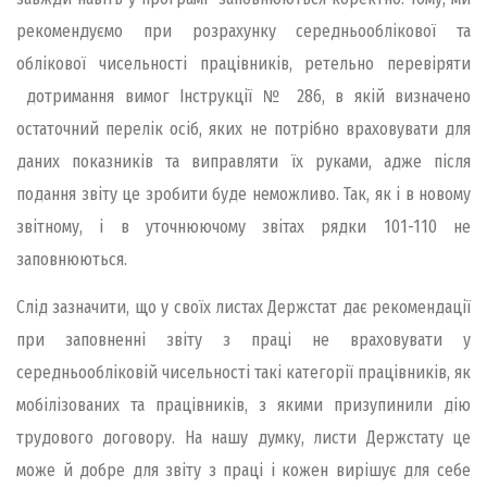
рекомендуємо при розрахунку середньооблікової та
облікової чисельності працівників, ретельно перевіряти
дотримання вимог Інструкції № 286, в якій визначено
остаточний перелік осіб, яких не потрібно враховувати для
даних показників та виправляти їх руками, адже після
подання звіту це зробити буде неможливо. Так, як і в новому
звітному, і в уточнюючому звітах рядки 101-110 не
заповнюються.
Слід зазначити, що у своїх листах Держстат дає рекомендації
при заповненні звіту з праці не враховувати у
середньообліковій чисельності такі категорії працівників, як
мобілізованих та працівників, з якими призупинили дію
трудового договору. На нашу думку, листи Держстату це
може й добре для звіту з праці і кожен вирішує для себе