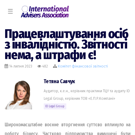
☰
Працевлаштування осіб
з інвалідністю. Звітності
нема, а штрафи є!
14 липня 2023
482
Комiтет фінансової звітності
Тетяна Савчук
Аудитор, к.е.н., керівник практики ТЦУ та аудиту ID
Legal Group, керівник ТОВ «Е.П.Р.Компані»
ID Legal Group
Широкомасштабне воєнне вторгнення суттєво вплинуло на
роботу бізнесу. Частково підприємства вимушені були