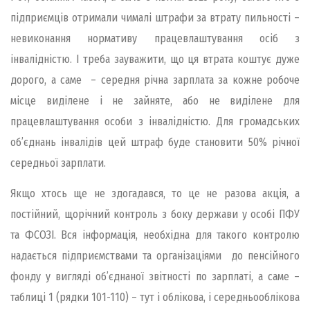
підприємців отримали чималі штрафи за втрату пильності –
невиконання нормативу працевлаштування осіб з
інвалідністю. І треба зауважити, що ця втрата коштує дуже
дорого, а саме – середня річна зарплата за кожне робоче
місце виділене і не зайняте, або не виділене для
працевлаштування особи з інвалідністю. Для громадських
об’єднань інвалідів цей штраф буде становити 50% річної
середньої зарплати.
Якщо хтось ще не здогадався, то це не разова акція, а
постійний, щорічний контроль з боку держави у особі ПФУ
та ФСОЗІ. Вся інформація, необхідна для такого контролю
надається підприємствами та організаціями до пенсійного
фонду у вигляді об’єднаної звітності по зарплаті, а саме –
таблиці 1 (рядки 101-110) – тут і облікова, і середньооблікова